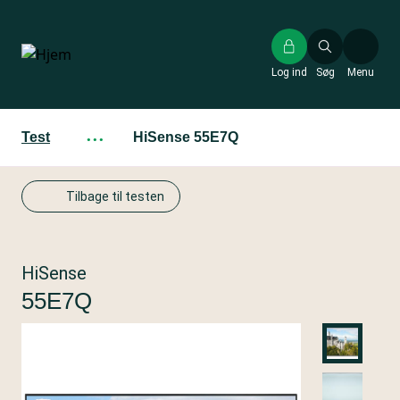
Gå
til
hovedindhold
Log ind
Søg
Menu
Test
···
HiSense 55E7Q
Tilbage til testen
HiSense
55E7Q