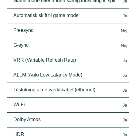
Game mode eller anden særlig indstilling til spil
Ja
Automatisk skift til game mode
Ja
Freesync
Nej
G-sync
Nej
VRR (Variable Refresh Rate)
Ja
ALLM (Auto Low Latancy Mode)
Ja
Tilslutning af netværkskabel (ethernet)
Ja
Wi-Fi
Ja
Dolby Atmos
Ja
HDR
Ja