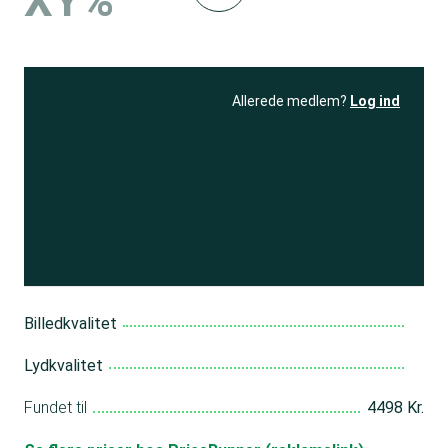
XY%
Allerede medlem?
Log ind
Se resultatet
og få adgang
til 150+ andre test
Bliv medlem
Billedkvalitet
Lydkvalitet
Fundet til
4498 Kr.