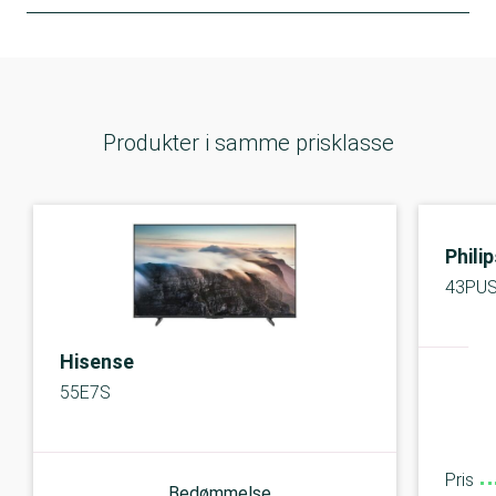
Produkter i samme prisklasse
Phili
43PU
Hisense
55E7S
Pris
Bedømmelse