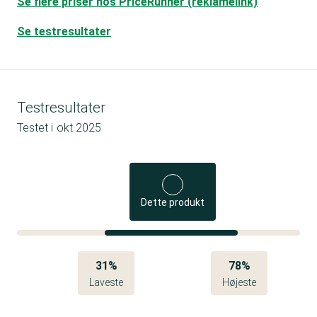
Se flere priser hos PriceRunner (reklamelink)
Se testresultater
Testresultater
Testet i
okt 2025
Dette produkt
31%
78%
Laveste
Højeste