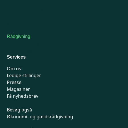
Onsdag: Lukket
Tors-fredag: kl. 9-12
7741 7741
Kontakt medlemsservice
Rådgivning
For medlemmer: 7741 7777
Man-fredag 9-15
Services
Om os
Ledige stillinger
Presse
Magasiner
Få nyhedsbrev
Besøg også
Økonomi- og gældsrådgivning