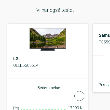
Vi har også testet
Sams
TQ55
LG
OLED55C65LA
Pris
Bedømmelse
17999 Kr.
Pris