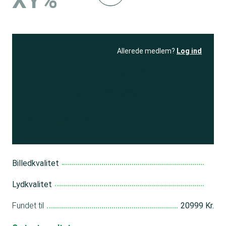
XY%
Allerede medlem?
Log ind
Se resultatet
og få adgang
til 150+ andre test
Bliv medlem
Billedkvalitet
Lydkvalitet
Fundet til
20999 Kr.