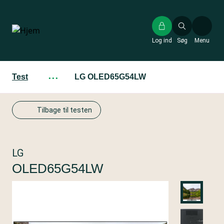
Gå
til
hovedindhold
Log ind
Søg
Menu
Test
···
LG OLED65G54LW
Tilbage til testen
LG
OLED65G54LW