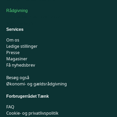
Rådgivning
For medlemmer: 7741 7777
Man-fredag 9-15
Services
Om os
Ledige stillinger
Presse
Magasiner
Få nyhedsbrev
Besøg også
Økonomi- og gældsrådgivning
Forbrugerrådet Tænk
FAQ
Cookie- og privatlivspolitik