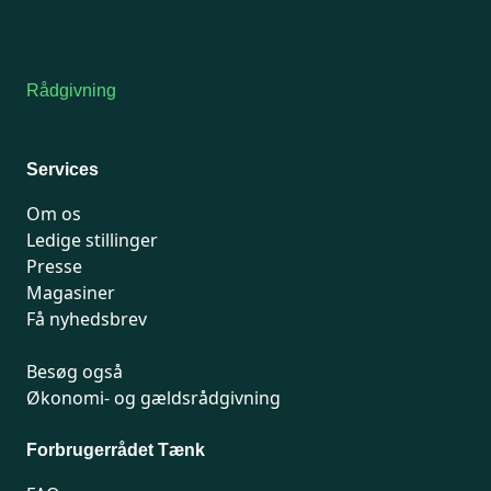
7741 7741
Kontakt medlemsservice
Rådgivning
For medlemmer: 7741 7777
Man-fredag 9-15
Services
Om os
Ledige stillinger
Presse
Magasiner
Få nyhedsbrev
Besøg også
Økonomi- og gældsrådgivning
Forbrugerrådet Tænk