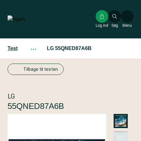
Gå
til
hovedindhold
Log ind
Søg
Menu
Test
···
LG 55QNED87A6B
Tilbage til testen
LG
55QNED87A6B