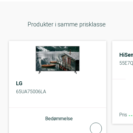
Produkter i samme prisklasse
HiSe
55E7
LG
65UA75006LA
Pris
Bedømmelse