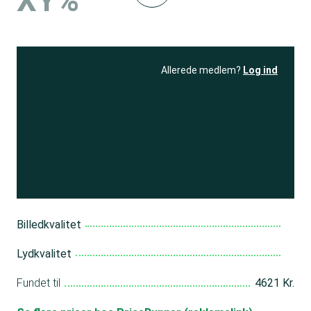
XY%
Allerede medlem?
Log ind
Se resultatet
og få adgang
til 150+ andre test
Bliv medlem
Billedkvalitet
Lydkvalitet
Fundet til
4621 Kr.