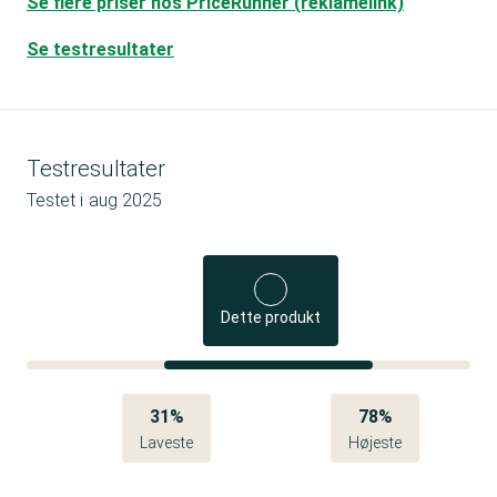
Se flere priser hos PriceRunner (reklamelink)
Se testresultater
Testresultater
Testet i
aug 2025
Dette produkt
31%
78%
Laveste
Højeste