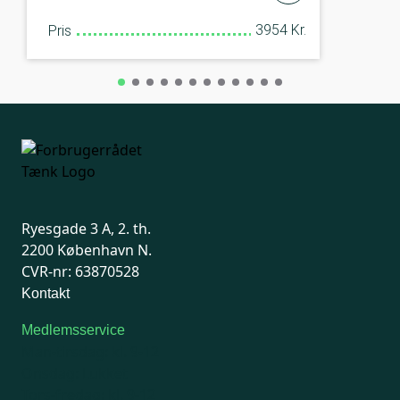
3954 Kr.
Pris
Ryesgade 3 A, 2. th.
2200 København N.
CVR-nr: 63870528
Kontakt
Medlemsservice
Man-tirsdag: kl. 9-12
Onsdag: Lukket
Tors-fredag: kl. 9-12