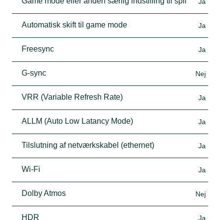
Game mode eller anden særlig indstilling til spil
Ja
Automatisk skift til game mode
Ja
Freesync
Ja
G-sync
Nej
VRR (Variable Refresh Rate)
Ja
ALLM (Auto Low Latancy Mode)
Ja
Tilslutning af netværkskabel (ethernet)
Ja
Wi-Fi
Ja
Dolby Atmos
Nej
HDR
Ja