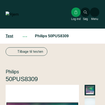
Gå
til
hovedindhold
Log ind
Søg
Menu
Test
···
Philips 50PUS8309
Tilbage til testen
Philips
50PUS8309