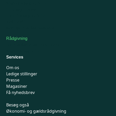
Man-tirsdag: kl. 9-12
Onsdag: Lukket
Tors-fredag: kl. 9-12
7741 7741
Kontakt medlemsservice
Rådgivning
For medlemmer: 7741 7777
Man-fredag 9-15
Services
Om os
Ledige stillinger
Presse
Magasiner
Få nyhedsbrev
Besøg også
Økonomi- og gældsrådgivning