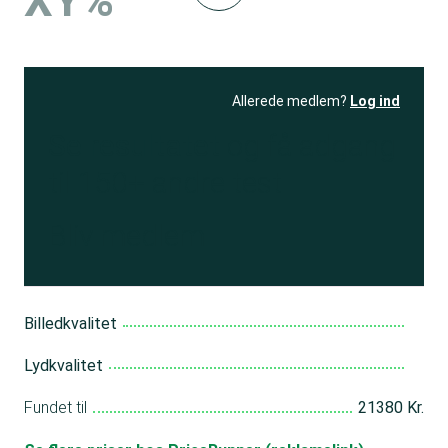
XY%
Allerede medlem?
Log ind
Se resultatet
og få adgang
til 150+ andre test
Bliv medlem
Billedkvalitet
Lydkvalitet
Fundet til
21380 Kr.