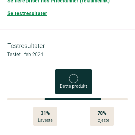
Se flere priser hos PriceRunner (reklamelink)
Se testresultater
Testresultater
Testet i
feb 2024
Dette produkt
31%
78%
Laveste
Højeste