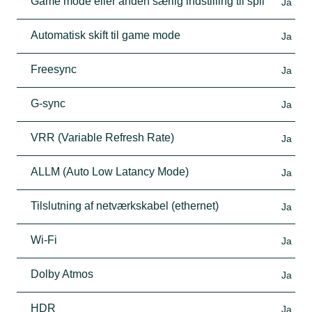
Game mode eller anden særlig indstilling til spil
Ja
Automatisk skift til game mode
Ja
Freesync
Ja
G-sync
Ja
VRR (Variable Refresh Rate)
Ja
ALLM (Auto Low Latancy Mode)
Ja
Tilslutning af netværkskabel (ethernet)
Ja
Wi-Fi
Ja
Dolby Atmos
Ja
HDR
Ja