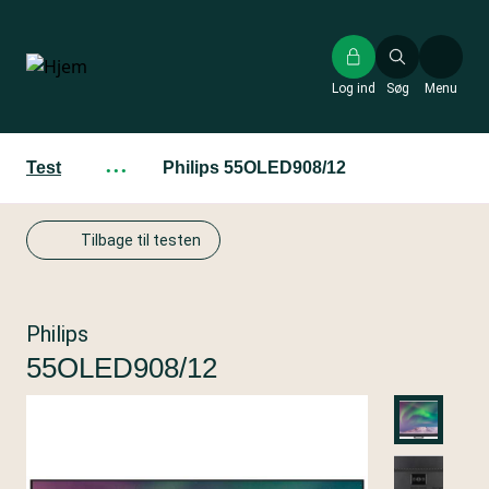
Gå
til
hovedindhold
Log ind
Søg
Menu
Test
···
Philips 55OLED908/12
Tilbage til testen
Philips
55OLED908/12