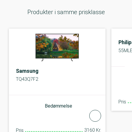
Produkter i samme prisklasse
Phili
55MLE
Samsung
TQ43Q7F2
Pris
Bedømmelse
3160 Kr.
Pris