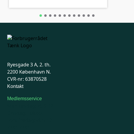
Ryesgade 3 A, 2. th.
2200 København N.
CVR-nr: 63870528
Kontakt
Medlemsservice
Man-tirsdag: kl. 9-12
Onsdag: Lukket
Tors-fredag: kl. 9-12
7741 7741