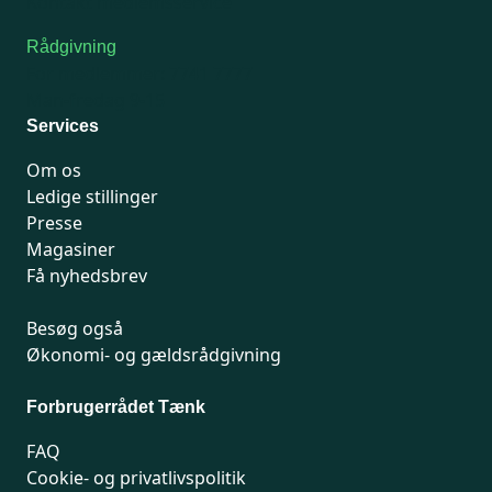
Kontakt medlemsservice
Rådgivning
For medlemmer: 7741 7777
Man-fredag 9-15
Services
Om os
Ledige stillinger
Presse
Magasiner
Få nyhedsbrev
Besøg også
Økonomi- og gældsrådgivning
Forbrugerrådet Tænk
FAQ
Cookie- og privatlivspolitik