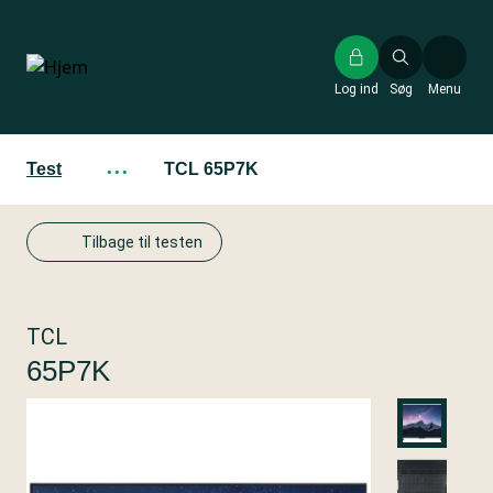
Gå
til
hovedindhold
Log ind
Søg
Menu
Test
···
TCL 65P7K
Tilbage til testen
TCL
65P7K