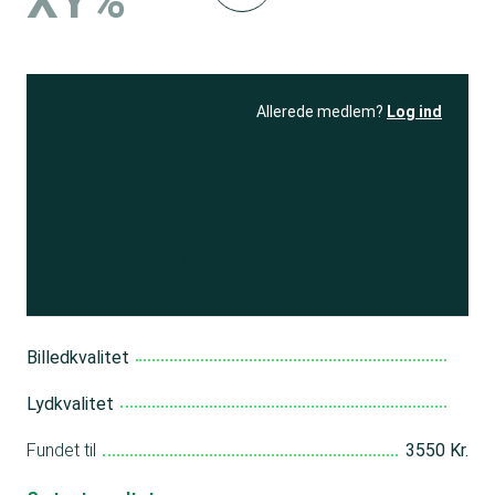
XY%
Allerede medlem?
Log ind
Se resultatet
og få adgang
til 150+ andre test
Bliv medlem
Billedkvalitet
Lydkvalitet
Fundet til
3550 Kr.