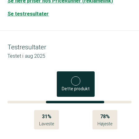
Se flere priser hos PriceRunner (reklamelink)
Se testresultater
Testresultater
Testet i
aug 2025
Dette produkt
31%
78%
Laveste
Højeste