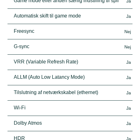
Game mode eller anden særlig indstilling til spil
Ja
Automatisk skift til game mode
Ja
Freesync
Nej
G-sync
Nej
VRR (Variable Refresh Rate)
Ja
ALLM (Auto Low Latancy Mode)
Ja
Tilslutning af netværkskabel (ethernet)
Ja
Wi-Fi
Ja
Dolby Atmos
Ja
HDR
Ja