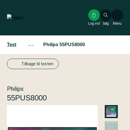
Gå
til
hovedindhold
Log ind
Søg
Menu
Test
···
Philips 55PUS8000
Tilbage til testen
Philips
55PUS8000