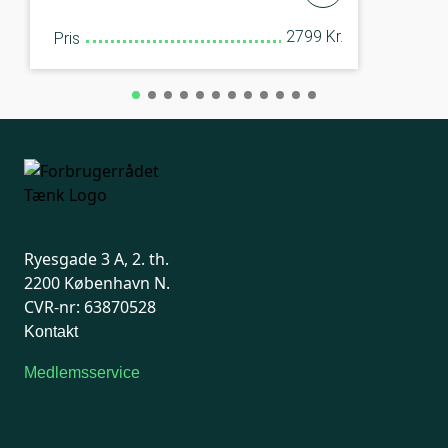
2799 Kr.
Pris
Ryesgade 3 A, 2. th.
2200 København N.
CVR-nr: 63870528
Kontakt
Medlemsservice
Man-tirsdag: kl. 9-12
Onsdag: Lukket
Tors-fredag: kl. 9-12