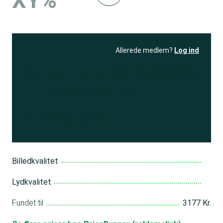
XY%
Allerede medlem?
Log ind
Se resultatet
og få adgang
til 150+ andre test
Bliv medlem
Billedkvalitet
Lydkvalitet
Fundet til
3177 Kr.