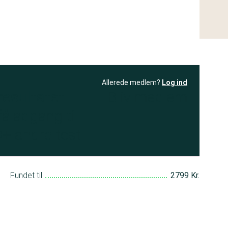
Allerede medlem?
Log ind
resultatet
Bliv medlem
få adgang til
+ andre test
Fundet til
2799 Kr.