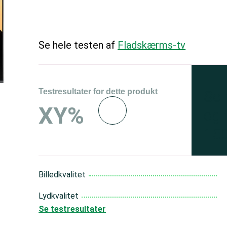
Se hele testen af
Fladskærms-tv
Testresultater for dette produkt
Se 
XY%
og 
150
Billedkvalitet
Lydkvalitet
Se testresultater