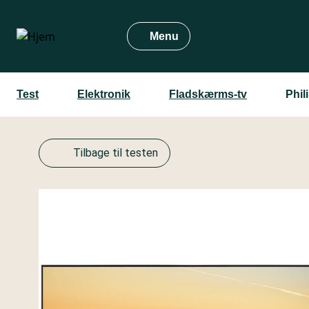
Gå
til
Menu
hovedindhold
Test
Elektronik
Fladskærms-tv
Phil
Tilbage til testen