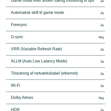
Game mode eller anden særlig indstilling til spil
Ja
Automatisk skift til game mode
Ja
Freesync
Ja
G-sync
Nej
VRR (Variable Refresh Rate)
Ja
ALLM (Auto Low Latancy Mode)
Ja
Tilslutning af netværkskabel (ethernet)
Ja
Wi-Fi
Ja
Dolby Atmos
Nej
HDR
Ja