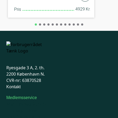
4929 Kr.
Pris
Ryesgade 3 A, 2. th.
2200 København N.
CVR-nr: 63870528
Kontakt
Medlemsservice
Man-tirsdag: kl. 9-12
Onsdag: Lukket
Tors-fredag: kl. 9-12