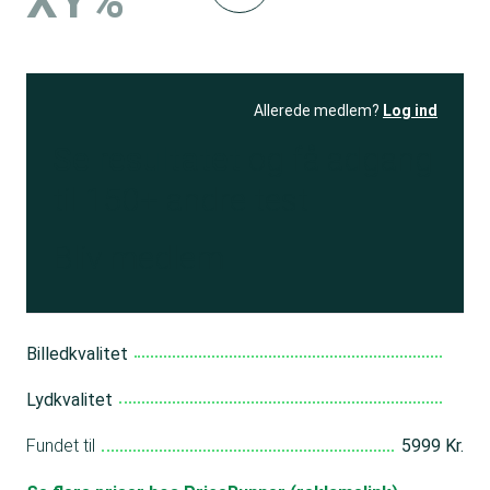
XY%
Allerede medlem?
Log ind
Se resultatet
og få adgang
til 150+ andre test
Bliv medlem
Billedkvalitet
Lydkvalitet
Fundet til
5999 Kr.