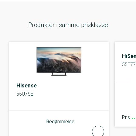
Produkter i samme prisklasse
HiSe
55E77
Hisense
55U7SE
Pris
Bedømmelse