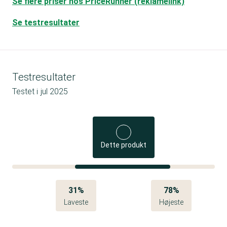
Se flere priser hos PriceRunner (reklamelink)
Se testresultater
Testresultater
Testet i
jul 2025
Dette produkt
31%
78%
Laveste
Højeste