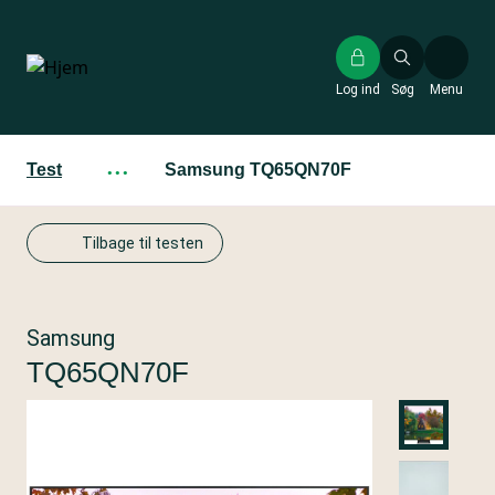
Gå
til
hovedindhold
Log ind
Søg
Menu
Test
···
Samsung TQ65QN70F
Tilbage til testen
Samsung
TQ65QN70F