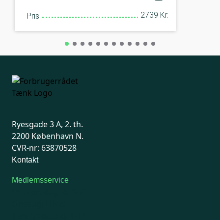
2739 Kr.
Pris
Ryesgade 3 A, 2. th.
2200 København N.
CVR-nr: 63870528
Kontakt
Medlemsservice
Man-tirsdag: kl. 9-12
Onsdag: Lukket
Tors-fredag: kl. 9-12