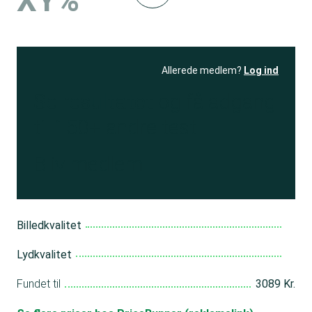
XY%
Allerede medlem?
Log ind
Se resultatet
og få adgang
til 150+ andre test
Bliv medlem
Billedkvalitet
Lydkvalitet
Fundet til
3089 Kr.