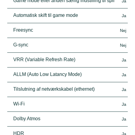
Game mode eller anden særlig indstilling til spil
Ja
Automatisk skift til game mode
Ja
Freesync
Nej
G-sync
Nej
VRR (Variable Refresh Rate)
Ja
ALLM (Auto Low Latancy Mode)
Ja
Tilslutning af netværkskabel (ethernet)
Ja
Wi-Fi
Ja
Dolby Atmos
Ja
HDR
Ja