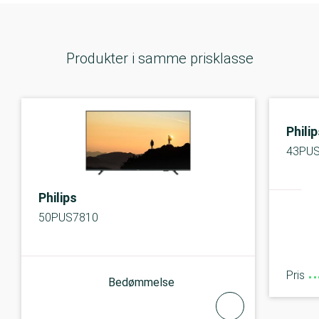
Produkter i samme prisklasse
Phili
43PUS
Philips
50PUS7810
Pris
Bedømmelse