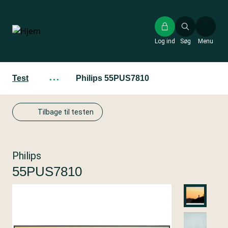
Gå
til
hovedindhold
Log ind
Søg
Menu
Test
···
Philips 55PUS7810
Tilbage til testen
Philips
55PUS7810