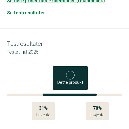
Se flere priser hos PriceRunner (reklamelink)
Se testresultater
Testresultater
Testet i
jul 2025
Dette produkt
31%
78%
Laveste
Højeste