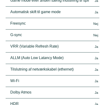
Game mode eller anden særlig indstilling til spil
Ja
Automatisk skift til game mode
Ja
Freesync
Nej
G-sync
Nej
VRR (Variable Refresh Rate)
Ja
ALLM (Auto Low Latancy Mode)
Ja
Tilslutning af netværkskabel (ethernet)
Ja
Wi-Fi
Ja
Dolby Atmos
Ja
HDR
Ja