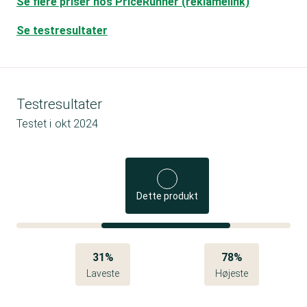
Se flere priser hos PriceRunner (reklamelink)
Se testresultater
Testresultater
Testet i
okt 2024
Dette produkt
31%
78%
Laveste
Højeste