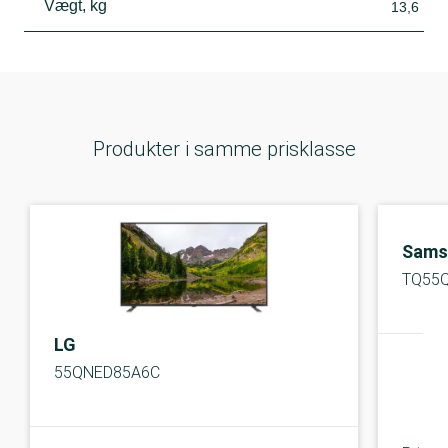
Vægt, kg
13,6
Produkter i samme prisklasse
Sams
TQ55
LG
55QNED85A6C