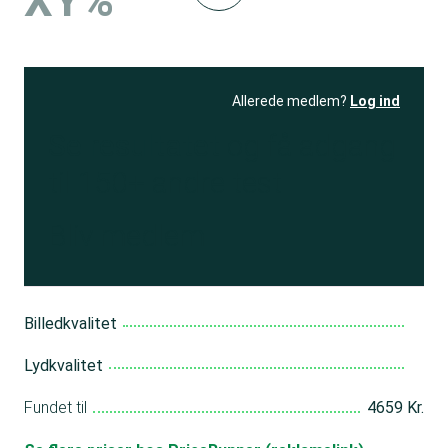
XY%
Allerede medlem?
Log ind
Se resultatet
og få adgang
til 150+ andre test
Bliv medlem
Billedkvalitet
Lydkvalitet
Fundet til
4659 Kr.