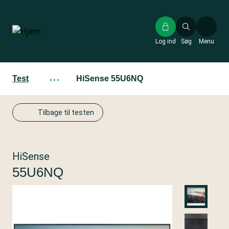
Gå
til
hovedindhold
Log ind
Søg
Menu
Test
···
HiSense 55U6NQ
Tilbage til testen
HiSense
55U6NQ