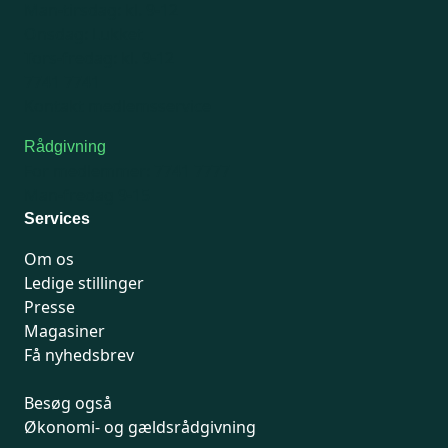
Man-tirsdag: kl. 9-12
Onsdag: Lukket
Tors-fredag: kl. 9-12
7741 7741
Kontakt medlemsservice
Rådgivning
For medlemmer: 7741 7777
Man-fredag 9-15
Services
Om os
Ledige stillinger
Presse
Magasiner
Få nyhedsbrev
Besøg også
Økonomi- og gældsrådgivning