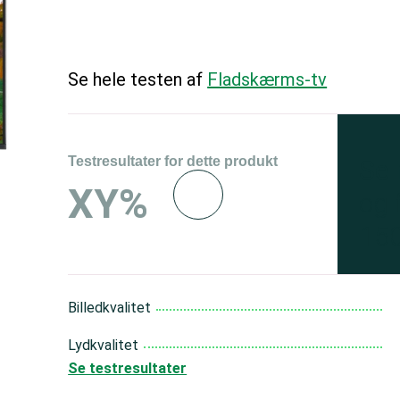
Se hele testen af
Fladskærms-tv
Testresultater for dette produkt
Se 
XY%
og 
150
Billedkvalitet
Lydkvalitet
Se testresultater