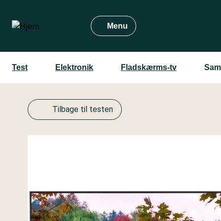
Gå
til
Menu
hovedindhold
Test
Elektronik
Fladskærms-tv
Sam
Tilbage til testen