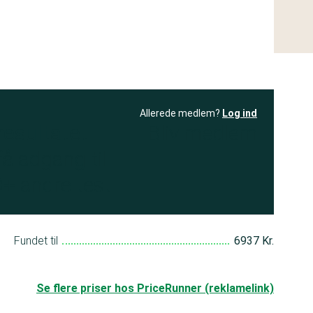
Allerede medlem?
Log ind
resultatet
Bliv medlem
få adgang til
+ andre test
Fundet til
6937 Kr.
Se flere priser hos PriceRunner (reklamelink)