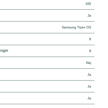
165
Ja
Samsung Tizen OS
8
inger
8
Nej
Ja
Ja
Ja