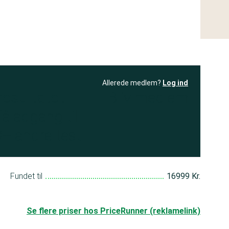
Allerede medlem?
Log ind
resultatet
Bliv medlem
få adgang til
+ andre test
Fundet til
16999 Kr.
Se flere priser hos PriceRunner (reklamelink)