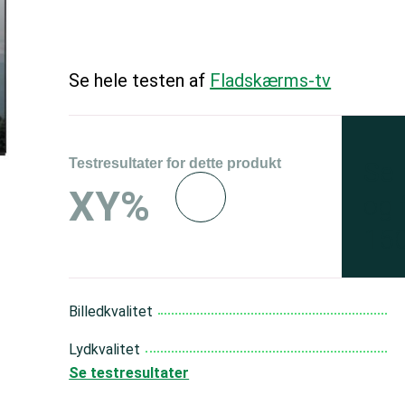
Se hele testen af
Fladskærms-tv
Testresultater for dette produkt
Se 
XY%
og 
150
Billedkvalitet
Lydkvalitet
Se testresultater