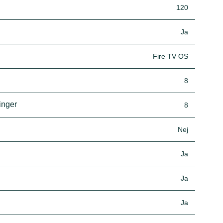
120
Ja
Fire TV OS
8
inger
8
Nej
Ja
Ja
Ja