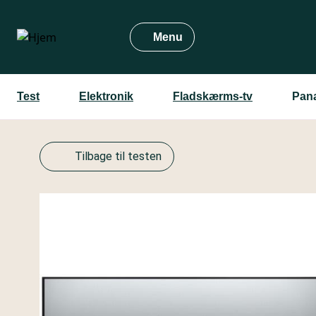
Gå
til
Menu
hovedindhold
Test
Elektronik
Fladskærms-tv
Pan
Tilbage til testen