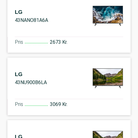
LG
43NANO81A6A
Pris
2673 Kr.
LG
43NU900B6LA
Pris
3069 Kr.
LG