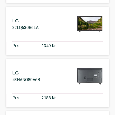
LG
32LQ630B6LA
Pris
1349 Kr.
LG
43NANO80A6B
Pris
2188 Kr.