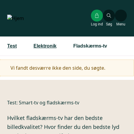
Gå
til
hovedindhold
Log ind
Søg
Menu
Test
Elektronik
Fladskærms-tv
Advarselsmeddelelse
Vi fandt desværre ikke den side, du søgte.
Test:
Smart-tv og fladskærms-tv
Hvilket fladskærms-tv har den bedste
billedkvalitet? Hvor finder du den bedste lyd