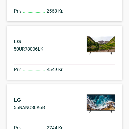
Pris
2568 Kr.
LG
50UR78006LK
Pris
4549 Kr.
LG
55NANO80A6B
Pris
2744 Kr.