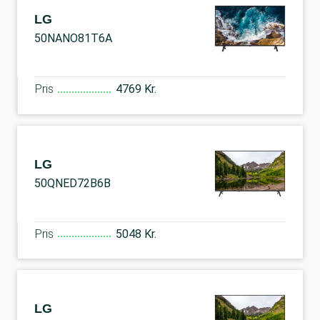
LG
50NANO81T6A
Pris
4769 Kr.
LG
50QNED72B6B
Pris
5048 Kr.
LG