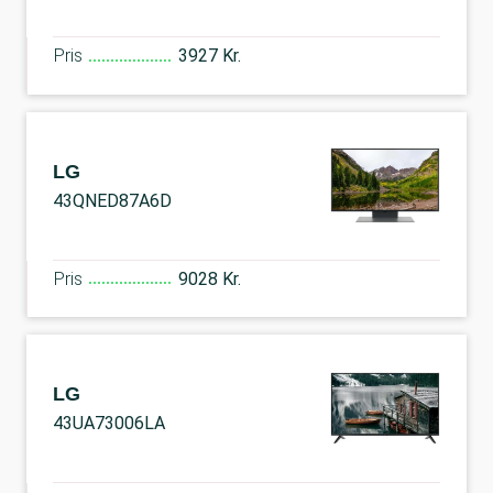
Pris
3927 Kr.
LG
43QNED87A6D
Pris
9028 Kr.
LG
43UA73006LA