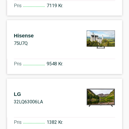
Pris
7119 Kr.
Hisense
75U7Q
Pris
9548 Kr.
LG
32LQ63006LA
Pris
1382 Kr.