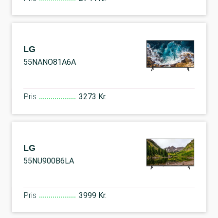
LG
55NANO81A6A
Pris
3273 Kr.
LG
55NU900B6LA
Pris
3999 Kr.