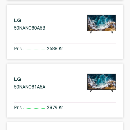
LG
50NANO80A6B
Pris
2588 Kr.
LG
50NANO81A6A
Pris
2879 Kr.