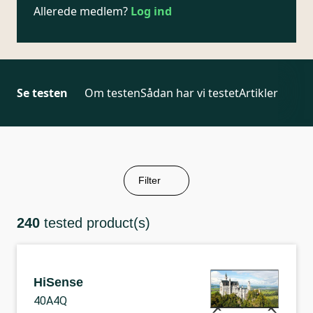
Allerede medlem?
Log ind
Se testen
Om testen
Sådan har vi testet
Artikler
Filter
240
tested product(s)
HiSense
40A4Q