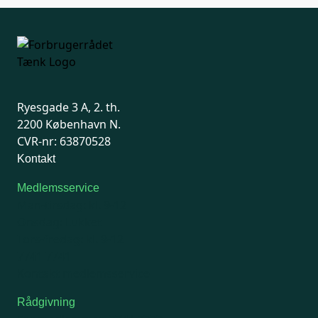
Ryesgade 3 A, 2. th.
2200 København N.
CVR-nr: 63870528
Kontakt
Medlemsservice
Man-tirsdag: kl. 9-12
Onsdag: Lukket
Tors-fredag: kl. 9-12
7741 7741
Kontakt medlemsservice
Rådgivning