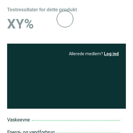
Testresultater for dette produkt
XY%
Allerede medlem?
Log ind
Se resultatet
og få adgang
til 150+ andre test
Bliv medlem
Vaskeevne
Energi- og vandforbrug