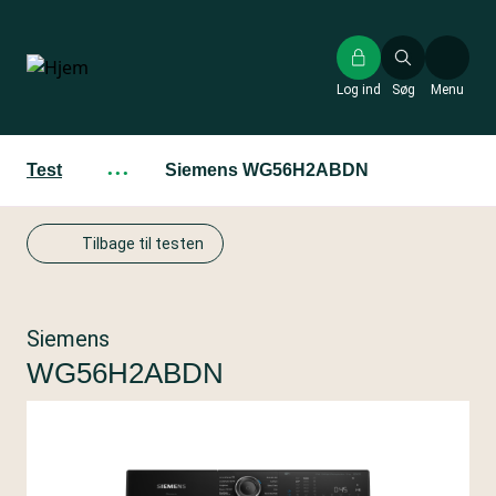
Gå
til
hovedindhold
Log ind
Søg
Menu
Test
···
Siemens WG56H2ABDN
Tilbage til testen
Siemens
WG56H2ABDN