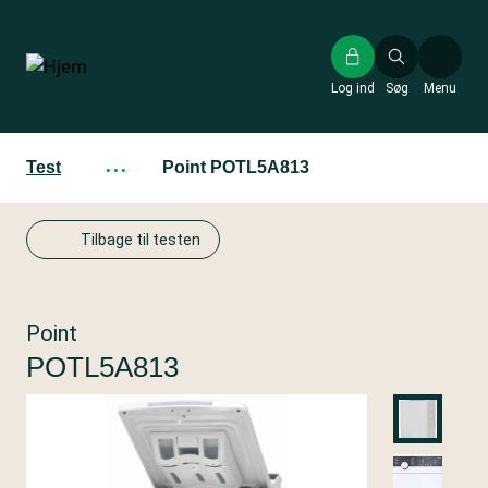
Gå
til
hovedindhold
Log ind
Søg
Menu
Test
···
Point POTL5A813
Tilbage til testen
Point
POTL5A813