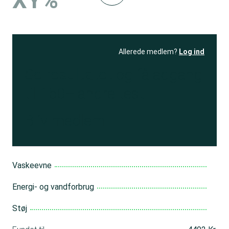
XY%
Allerede medlem?
Log ind
Se resultatet
og få adgang
til 150+ andre test
Bliv medlem
Vaskeevne
Energi- og vandforbrug
Støj