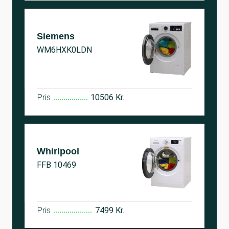
Siemens
WM6HXK0LDN
Pris
10506 Kr.
Whirlpool
FFB 10469
Pris
7499 Kr.