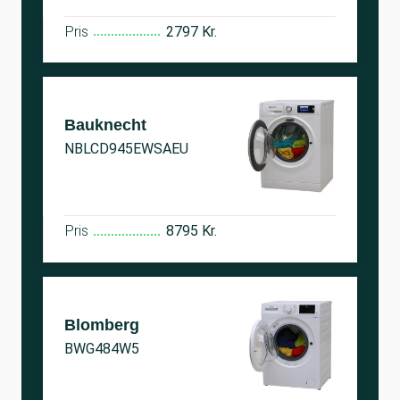
Pris
2797 Kr.
Bauknecht
NBLCD945EWSAEU
Pris
8795 Kr.
Blomberg
BWG484W5