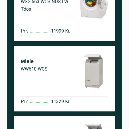
WSG 663 WCS NDS LW
Tdos
Pris
11999 Kr.
Miele
WW610 WCS
Pris
11329 Kr.