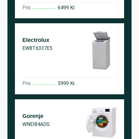
Pris
6499 Kr.
Electrolux
EW8T6337E5
Pris
5999 Kr.
Gorenje
WNEI84ADS