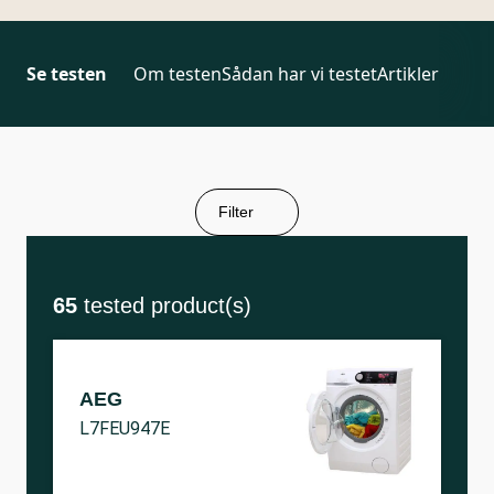
Se testen
Om testen
Sådan har vi testet
Artikler
Filter
65
tested product(s)
AEG
L7FEU947E