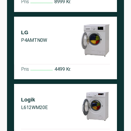
Pris
8999 Kr.
LG
P4AMTN0W
Pris
4499 Kr.
Logik
L612WM20E