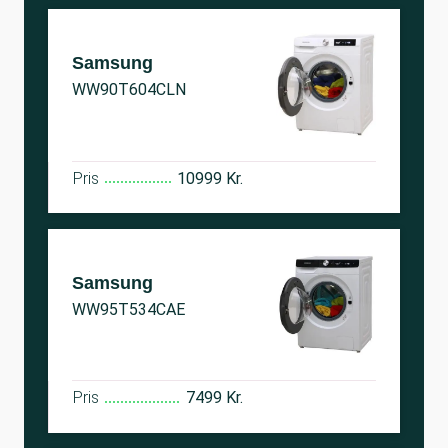
Samsung
WW90T604CLN
Pris
10999 Kr.
Samsung
WW95T534CAE
Pris
7499 Kr.