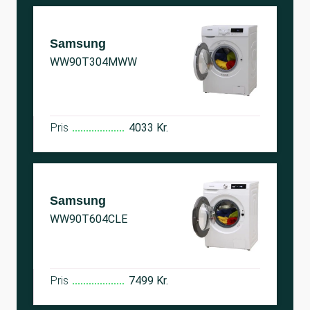
Samsung
WW90T304MWW
Pris
4033 Kr.
Samsung
WW90T604CLE
Pris
7499 Kr.