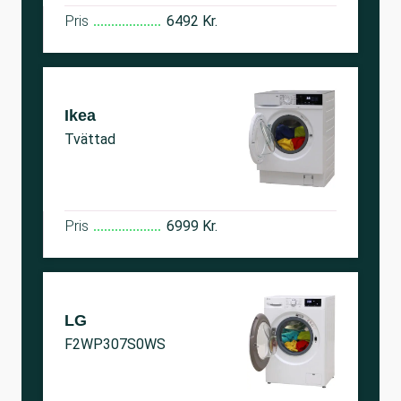
Pris
6492 Kr.
Ikea
Tvättad
Pris
6999 Kr.
LG
F2WP307S0WS