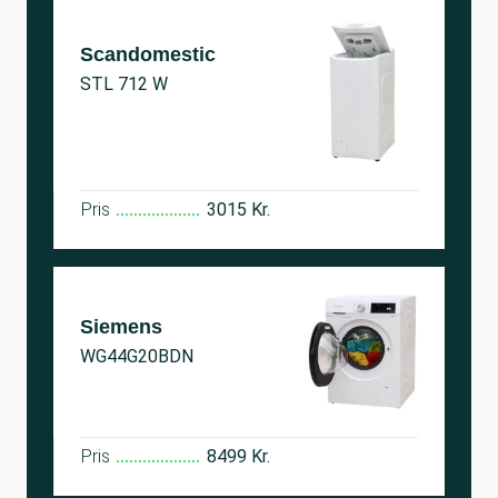
Scandomestic
STL 712 W
Pris
3015 Kr.
Siemens
WG44G20BDN
Pris
8499 Kr.