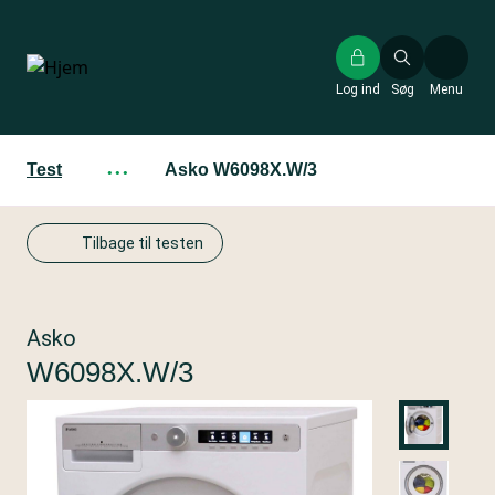
Gå
til
hovedindhold
Log ind
Søg
Menu
Test
···
Asko W6098X.W/3
Tilbage til testen
Asko
W6098X.W/3