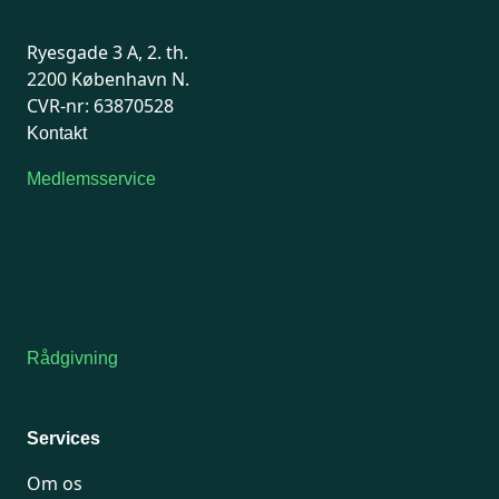
Ryesgade 3 A, 2. th.
2200 København N.
CVR-nr: 63870528
Kontakt
Medlemsservice
Man-tirsdag: kl. 9-12
Onsdag: Lukket
Tors-fredag: kl. 9-12
7741 7741
Kontakt medlemsservice
Rådgivning
For medlemmer: 7741 7777
Man-fredag 9-15
Services
Om os