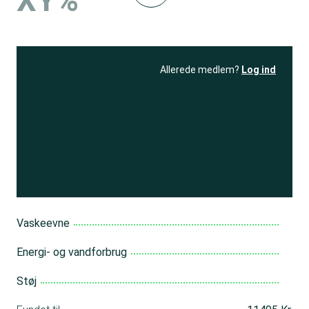
XY%
Allerede medlem?
Log ind
Se resultatet
og få adgang
til 150+ andre test
Bliv medlem
Vaskeevne
Energi- og vandforbrug
Støj