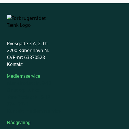
Ryesgade 3 A, 2. th.
2200 København N.
CVR-nr: 63870528
Kontakt
Medlemsservice
Man-tirsdag: kl. 9-12
Onsdag: Lukket
Tors-fredag: kl. 9-12
7741 7741
Kontakt medlemsservice
Rådgivning