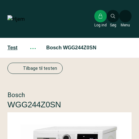
Gå
til
hovedindhold
Log ind
Søg
Menu
Test
···
Bosch WGG244Z0SN
Tilbage til testen
Bosch
WGG244Z0SN