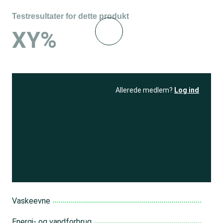
Testresultater for dette produkt
XY%
Allerede medlem?
Log ind
Se resultatet
og få adgang
til 150+ andre test
Bliv medlem
Vaskeevne
Energi- og vandforbrug