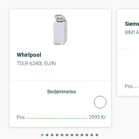
Siem
WM14
Whirlpool
TDLR 6240L EU/N
Pris
Bedømmelse
2995 Kr.
Pris