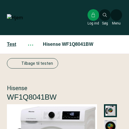
Gå
til
hovedindhold
Log ind
Søg
Menu
Test
···
Hisense WF1Q8041BW
Tilbage til testen
Hisense
WF1Q8041BW