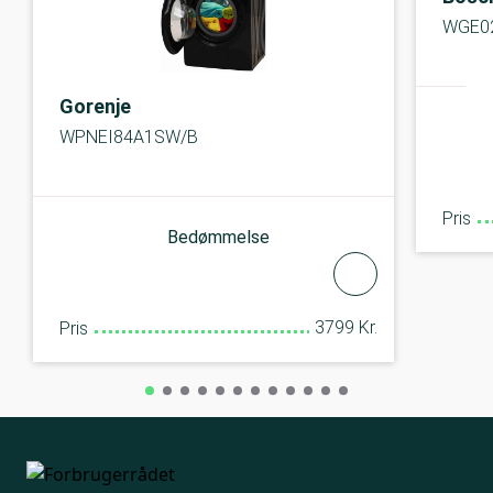
WGE0
Gorenje
WPNEI84A1SW/B
Pris
Bedømmelse
3799 Kr.
Pris