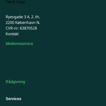
Ryesgade 3 A, 2. th.
2200 København N.
CVR-nr: 63870528
Kontakt
Medlemsservice
Man-tirsdag: kl. 9-12
Onsdag: Lukket
Tors-fredag: kl. 9-12
7741 7741
Kontakt medlemsservice
Rådgivning
For medlemmer: 7741 7777
Man-fredag 9-15
Services