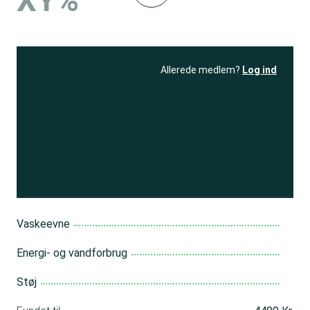
XY%
Allerede medlem?
Log ind
Se resultatet
og få adgang
til 150+ andre test
Bliv medlem
Vaskeevne
Energi- og vandforbrug
Støj