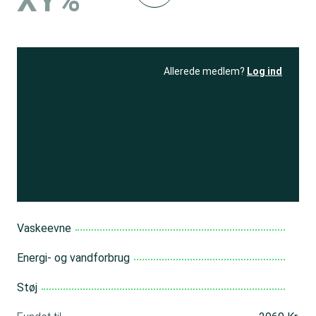
XY%
Allerede medlem?
Log ind
Se resultatet
og få adgang
til 150+ andre test
Bliv medlem
Vaskeevne
Energi- og vandforbrug
Støj