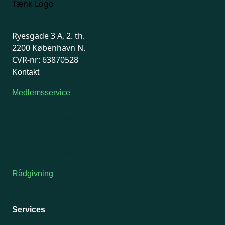
Ryesgade 3 A, 2. th.
2200 København N.
CVR-nr: 63870528
Kontakt
Medlemsservice
Man-tirsdag: kl. 9-12
Onsdag: Lukket
Tors-fredag: kl. 9-12
7741 7741
Kontakt medlemsservice
Rådgivning
For medlemmer: 7741 7777
Man-fredag 9-15
Services