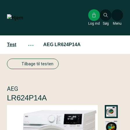
Gå
til
hovedindhold
Log ind
Søg
Menu
Test
···
AEG LR624P14A
Tilbage til testen
AEG
LR624P14A