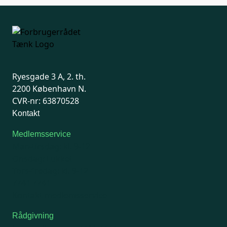
Ryesgade 3 A, 2. th.
2200 København N.
CVR-nr: 63870528
Kontakt
Medlemsservice
Man-tirsdag: kl. 9-12
Onsdag: Lukket
Tors-fredag: kl. 9-12
7741 7741
Kontakt medlemsservice
Rådgivning