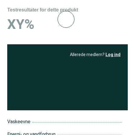
Testresultater for dette produkt
XY%
Allerede medlem?
Log ind
Se resultatet
og få adgang
til 150+ andre test
Bliv medlem
Vaskeevne
Energi- og vandforbrug