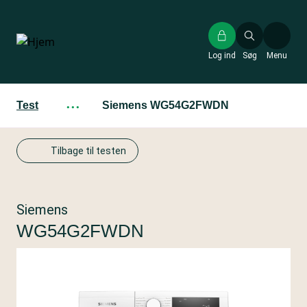
Gå
til
hovedindhold
Log ind
Søg
Menu
Test
···
Siemens WG54G2FWDN
Tilbage til testen
Siemens
WG54G2FWDN