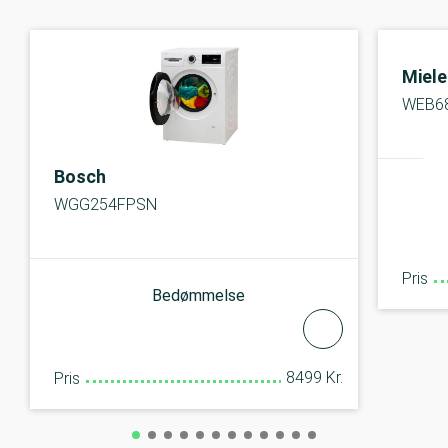
Miele
WEB68
Bosch
WGG254FPSN
Pris
Bedømmelse
8499 Kr.
Pris