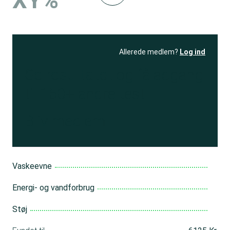
XY%
Allerede medlem?
Log ind
Se resultatet
og få adgang
til 150+ andre test
Bliv medlem
Vaskeevne
Energi- og vandforbrug
Støj