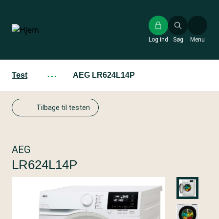
Gå
til
hovedindhold
Log ind
Søg
Menu
Test
···
AEG LR624L14P
Tilbage til testen
AEG
LR624L14P