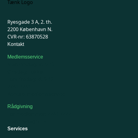
Ryesgade 3 A, 2. th.
2200 København N.
CVR-nr: 63870528
Kontakt
Medlemsservice
Man-tirsdag: kl. 9-12
Onsdag: Lukket
Tors-fredag: kl. 9-12
7741 7741
Kontakt medlemsservice
Rådgivning
For medlemmer: 7741 7777
Man-fredag 9-15
Services