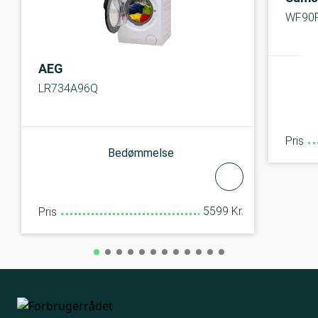
WF90
AEG
LR734A96Q
Pris
Bedømmelse
5599 Kr.
Pris