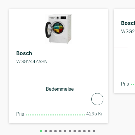
Bosc
WGG2
Bosch
WGG244ZASN
Pris
Bedømmelse
4295 Kr.
Pris