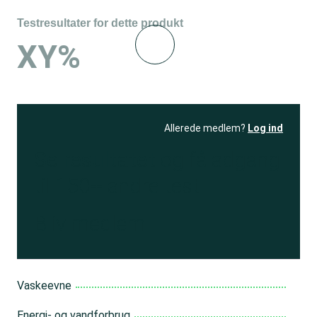
Testresultater for dette produkt
XY%
Allerede medlem?
Log ind
Se resultatet
og få adgang
til 150+ andre test
Bliv medlem
Vaskeevne
Energi- og vandforbrug