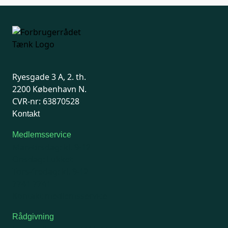
Ryesgade 3 A, 2. th.
2200 København N.
CVR-nr: 63870528
Kontakt
Medlemsservice
Man-tirsdag: kl. 9-12
Onsdag: Lukket
Tors-fredag: kl. 9-12
7741 7741
Kontakt medlemsservice
Rådgivning