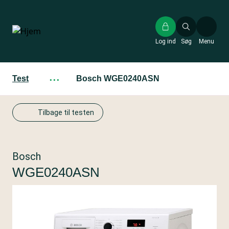
Gå
til
hovedindhold
Log ind
Søg
Menu
Test
···
Bosch WGE0240ASN
Tilbage til testen
Bosch
WGE0240ASN