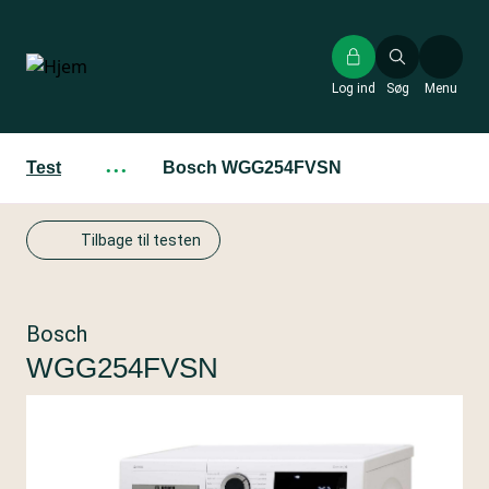
Gå
til
hovedindhold
Log ind
Søg
Menu
Test
···
Bosch WGG254FVSN
Tilbage til testen
Bosch
WGG254FVSN