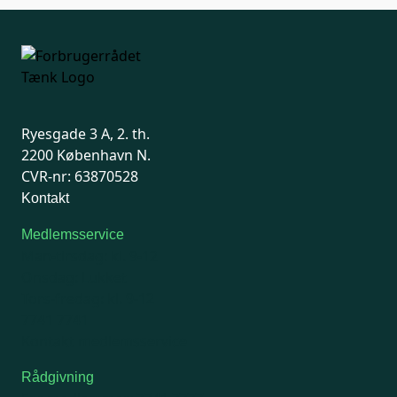
Ryesgade 3 A, 2. th.
2200 København N.
CVR-nr: 63870528
Kontakt
Medlemsservice
Man-tirsdag: kl. 9-12
Onsdag: Lukket
Tors-fredag: kl. 9-12
7741 7741
Kontakt medlemsservice
Rådgivning