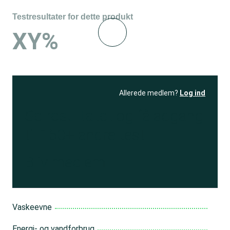
Testresultater for dette produkt
XY%
Allerede medlem?
Log ind
Se resultatet
og få adgang
til 150+ andre test
Bliv medlem
Vaskeevne
Energi- og vandforbrug