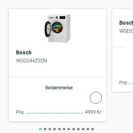
Bosc
WGE0
Bosch
WGG244ZSSN
Pris
Bedømmelse
4999 Kr.
Pris