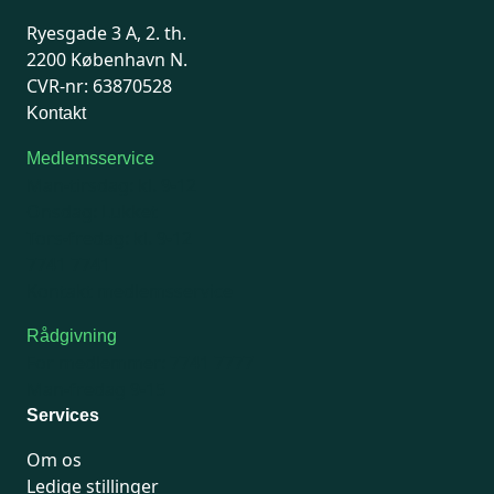
Ryesgade 3 A, 2. th.
2200 København N.
CVR-nr: 63870528
Kontakt
Medlemsservice
Man-tirsdag: kl. 9-12
Onsdag: Lukket
Tors-fredag: kl. 9-12
7741 7741
Kontakt medlemsservice
Rådgivning
For medlemmer: 7741 7777
Man-fredag 9-15
Services
Om os
Ledige stillinger