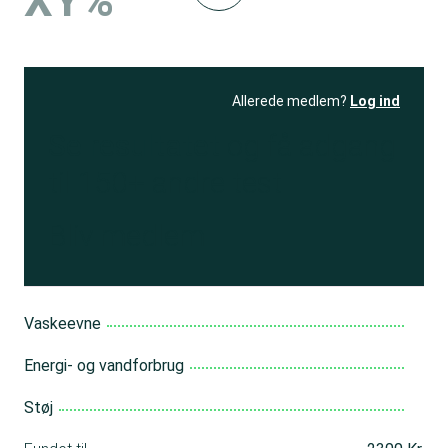
XY%
Allerede medlem?
Log ind
Se resultatet
og få adgang
til 150+ andre test
Bliv medlem
Vaskeevne
Energi- og vandforbrug
Støj