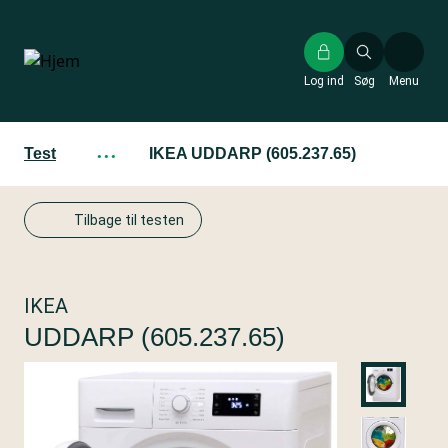
Gå
til
hovedindhold
Log ind
Søg
Menu
Test
···
IKEA UDDARP (605.237.65)
Tilbage til testen
IKEA
UDDARP (605.237.65)