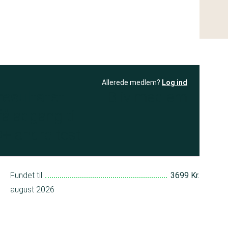
Allerede medlem?
Log ind
resultatet
Bliv medlem
få adgang til
+ andre test
Fundet til
3699 Kr.
august 2026