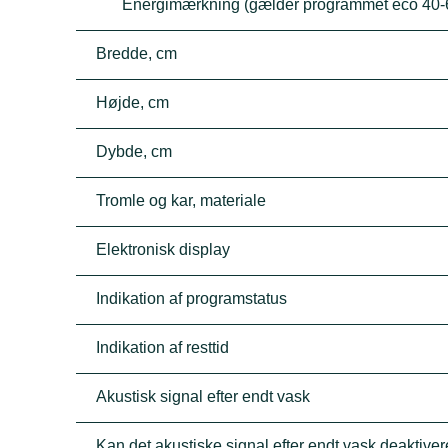
Energimærkning (gælder programmet eco 40-
Bredde, cm
Højde, cm
Dybde, cm
Tromle og kar, materiale
Elektronisk display
Indikation af programstatus
Indikation af resttid
Akustisk signal efter endt vask
Kan det akustiske signal efter endt vask deaktive