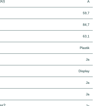
60)
A
59,7
84,7
63,1
Plastik
Ja
Display
Ja
Ja
res?
Ja