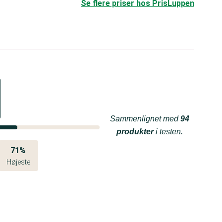
Se flere priser hos PrisLuppen
Sammenlignet med
94
produkter
i testen.
71%
Højeste