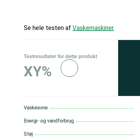
Se hele testen af
Vaskemaskiner
Testresultater for dette produkt
Se 
XY%
og 
150
Vaskeevne
Energi- og vandforbrug
Støj