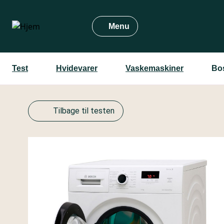
Gå
til
Menu
hovedindhold
Test
Hvidevarer
Vaskemaskiner
Bo
Tilbage til testen