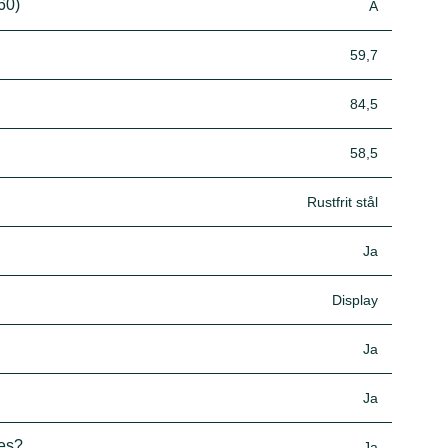
60)
A
59,7
84,5
58,5
Rustfrit stål
Ja
Display
Ja
Ja
res?
Ja