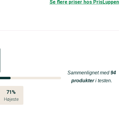
Se flere priser hos PrisLuppen
Sammenlignet med
94
produkter
i testen.
71%
Højeste