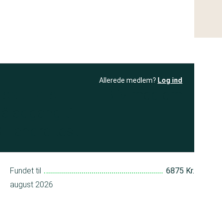
Allerede medlem?
Log ind
resultatet
Bliv medlem
få adgang til
+ andre test
Fundet til
6875 Kr.
august 2026