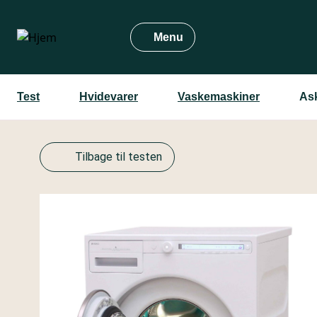
Gå
til
Menu
hovedindhold
Test
Hvidevarer
Vaskemaskiner
As
Tilbage til testen