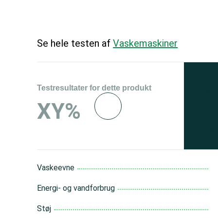
Se hele testen af
Vaskemaskiner
Testresultater for dette produkt
Se 
XY%
og 
150
Vaskeevne
Energi- og vandforbrug
Støj