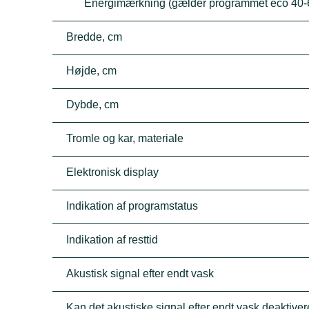
Energimærkning (gælder programmet eco 40-
Bredde, cm
Højde, cm
Dybde, cm
Tromle og kar, materiale
Elektronisk display
Indikation af programstatus
Indikation af resttid
Akustisk signal efter endt vask
Kan det akustiske signal efter endt vask deaktive