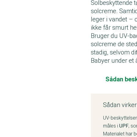
Solbeskyttende t
solcreme. Samtidi
leger i vandet – o
ikke får smurt he
Bruger du UV-bade
solcreme de sted
stadig, selvom di
Babyer under et å
Sådan besk
Sådan virker
UV-beskyttelsen
måles i
UPF
, so
Materialet har b