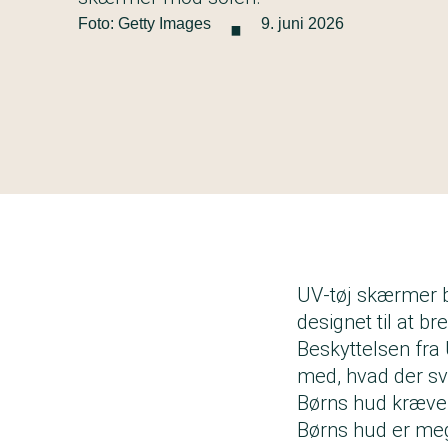
·
Foto: Getty Images
9. juni 2026
UV-tøj skærmer be
designet til at b
Beskyttelsen fra 
med, hvad der sva
Børns hud kræve
Børns hud er mege