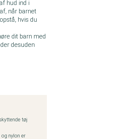
f hud ind i
af, når barnet
 opstå, hvis du
smøre dit barn med
ælder desuden
skyttende tøj
 og nylon er