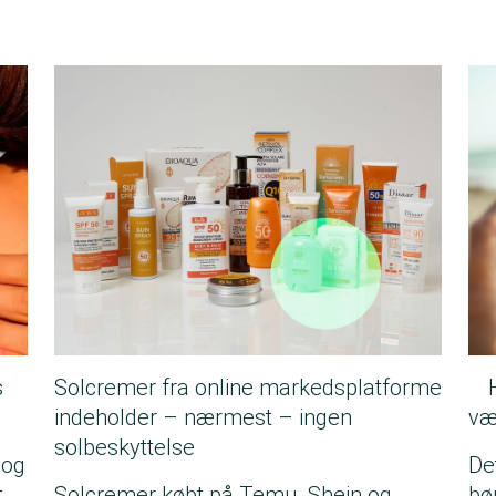
s
Solcremer fra online markedsplatforme
indeholder – nærmest – ingen
væ
solbeskyttelse
 og
De
t
Solcremer købt på Temu, Shein og
bø