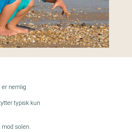
j er nemlig
kytter typisk kun
t mod solen.