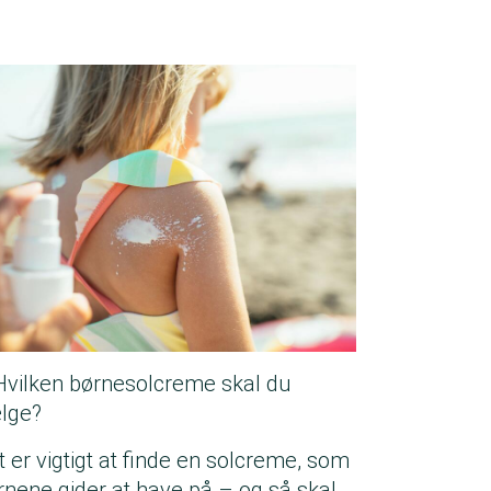
Hvilken børnesolcreme skal du
lge?
t er vigtigt at finde en solcreme, som
rnene gider at have på – og så skal