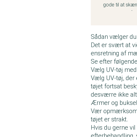
gode til at skæ
Vævningen af st
almindeligt tøj.
Kemisk efterbeh
Sådan vælger du
også være lavet 
Det er svært at v
nødvendigvis op
ensretning af mæ
Se efter følgende
Vælg UV-tøj med 
Vælg UV-tøj, der 
tøjet fortsat besk
desværre ikke alti
Ærmer og bukseb
Vær opmærksom på
tøjet er strakt.
Hvis du gerne vi
efterbehandling, 