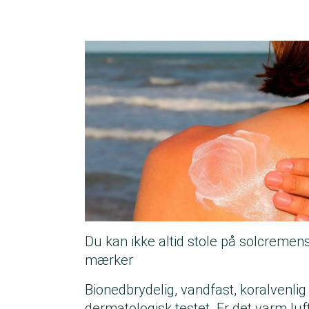
Du kan ikke altid stole på solcremen
mærker
Bionedbrydelig, vandfast, koralvenlig
dermatologisk testet. Er det varm luf