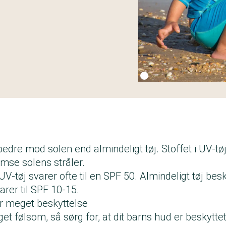
Fotokredit:
Getty Images
dre mod solen end almindeligt tøj. Stoffet i UV-tø
remse solens stråler.
UV-tøj svarer ofte til en SPF 50. Almindeligt tøj bes
rer til SPF 10-15.
r meget beskyttelse
t følsom, så sørg for, at dit barns hud er beskytte