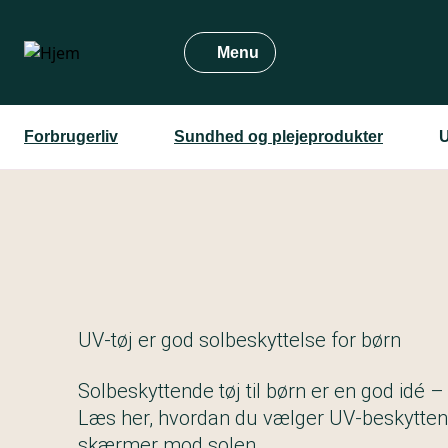
Gå
til
Menu
hovedindhold
Forbrugerliv
Sundhed og plejeprodukter
U
UV-tøj er god solbeskyttelse for børn
Solbeskyttende tøj til børn er en god idé – 
Læs her, hvordan du vælger UV-beskyttend
skærmer mod solen.