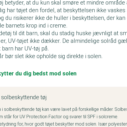
øj betyder, at du kun skal smøre et mindre område a
g har tøjet den fordel, at beskyttelsen ikke vaskes 
g du risikerer ikke de huller i beskyttelsen, der kan
le barnets krop ind i creme.
tøj til dit barn, skal du stadig huske jævnligt at 
er, UV-tøjet ikke dækker. De almindelige solråd g
t barn har UV-tøj på.
r bør slet ikke opholde sig direkte i solen.
ytter du dig bedst mod solen
 solbeskyttende tøj
 i solbeskyttende tøj kan være lavet på forskellige måder. Solbe
m står for UV Protection Factor og svarer til SPF i solcreme.
etydning for, hvor godt tøjet beskytter mod solen. Især polyester