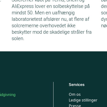
AliExpress lover en solbeskyttelse på
de
mindst 50. Men en uafhængig
so
laboratorietest afslører nu, at flere af
dy
solcremerne overhovedet ikke
nø
beskytter mod de skadelige stråler fra
solen.
Services
Om os
dgivning
Ledige stillinger
or medlemmer: 7741
Presse
777