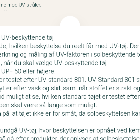
rme mod UV-stråler.
offet kan være særligt tæt, hvilket kan give UV-tøj højere beskyt
andling kan være med til at gøre tøjet solbeskyttende. Solbesky
 UV-beskyttende tøj
i processen med farvning. Eventuelle kemiske UV-filtre i tekstiler
ide, hvilken beskyttelse du reelt får med UV-tøj. De
lyses på produktet.
rkning og måling af UV-faktoren i solbeskyttende t
, når du skal vælge UV-beskyttende tøj:
UPF 50 eller højere.
er testet efter UV-standard 801. UV-Standard 801 still
ytter efter vask og slid, samt når stoffet er strakt o
d muligt at se, hvilken standard tøjet er testet efter
en skal være så lange som muligt.
, at tøjet ikke er for småt, da solbeskyttelsen ka
l undgå UV-tøj, hvor beskyttelsen er opnået ved ke
så gå efter produkter, der oplyser, at solbeskyttels