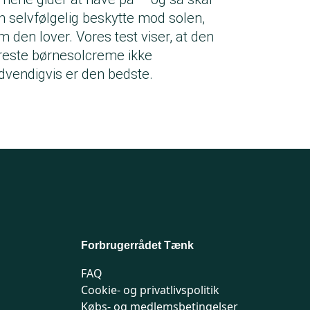
n selvfølgelig beskytte mod solen,
m den lover. Vores test viser, at den
reste børnesolcreme ikke
dvendigvis er den bedste.
Forbrugerrådet Tænk
FAQ
Cookie- og privatlivspolitik
Købs- og medlemsbetingelser