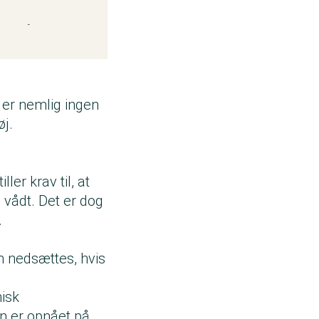
telsesfaktor end
ttelsen kan
 skal ikke
r er nemlig ingen
øj.
er krav til, at
g vådt. Det er dog
.
n nedsættes, hvis
misk
en er opnået på