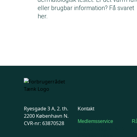
eller brugbar information? Få svaret
her.
Ryesgade 3 A, 2. th.
Kontakt
2200 København N.
Medlemsservice
Rå
CVR-nr: 63870528
Man-tirsdag: kl. 9-12
F
Onsdag: Lukket
7