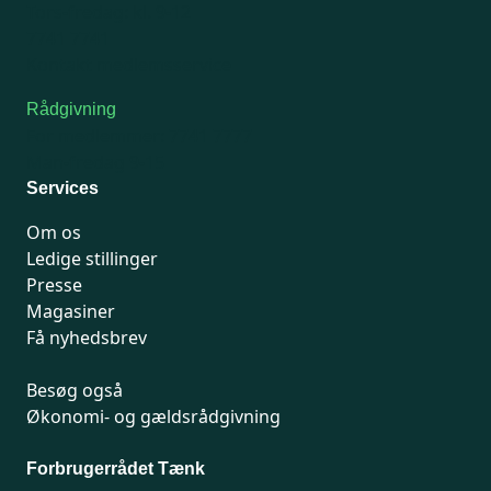
Tors-fredag: kl. 9-12
7741 7741
Kontakt medlemsservice
Rådgivning
For medlemmer: 7741 7777
Man-fredag 9-15
Services
Om os
Ledige stillinger
Presse
Magasiner
Få nyhedsbrev
Besøg også
Økonomi- og gældsrådgivning
Forbrugerrådet Tænk