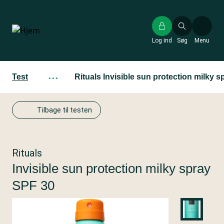
Gå
til
hovedindhold
Log ind
Søg
Menu
Test
···
Rituals Invisible sun protection milky 
Tilbage til testen
Rituals
Invisible sun protection milky spray
SPF 30