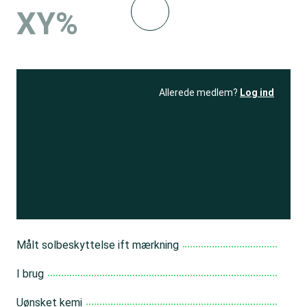
XY%
Allerede medlem?
Log ind
Se resultatet
og få adgang
til 150+ andre test
Bliv medlem
Målt solbeskyttelse ift mærkning
I brug
Uønsket kemi