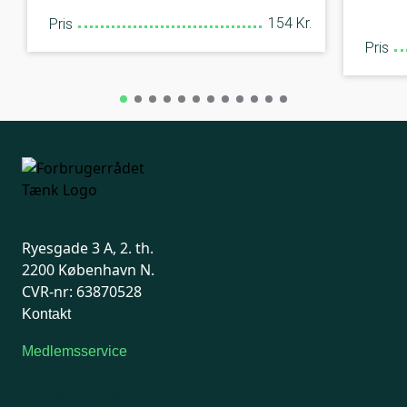
154 Kr.
Pris
Pris
Ryesgade 3 A, 2. th.
2200 København N.
CVR-nr: 63870528
Kontakt
Medlemsservice
Man-tirsdag: kl. 9-12
Onsdag: Lukket