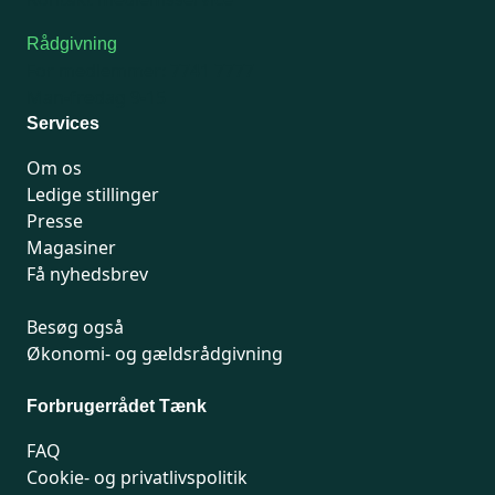
Rådgivning
For medlemmer: 7741 7777
Man-fredag 9-15
Services
Om os
Ledige stillinger
Presse
Magasiner
Få nyhedsbrev
Besøg også
Økonomi- og gældsrådgivning
Forbrugerrådet Tænk
FAQ
Cookie- og privatlivspolitik