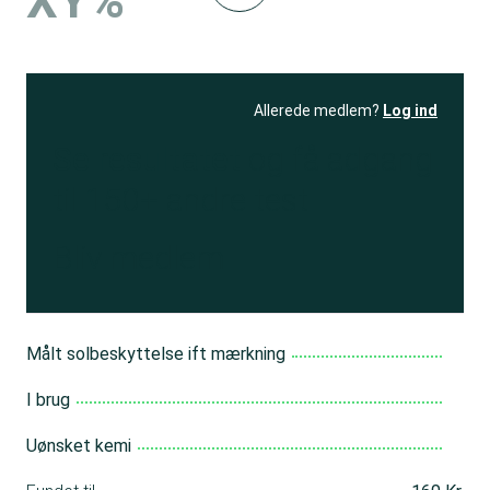
XY%
Allerede medlem?
Log ind
Se resultatet
og få adgang
til 150+ andre test
Bliv medlem
Målt solbeskyttelse ift mærkning
I brug
Uønsket kemi