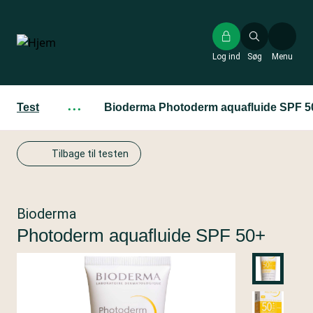
Gå
til
hovedindhold
Log ind
Søg
Menu
Test
···
Bioderma Photoderm aquafluide SPF 5
Tilbage til testen
Bioderma
Photoderm aquafluide SPF 50+