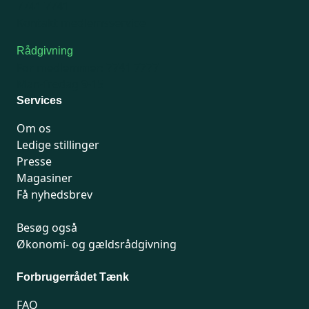
7741 7741
Kontakt medlemsservice
Rådgivning
For medlemmer: 7741 7777
Man-fredag 9-15
Services
Om os
Ledige stillinger
Presse
Magasiner
Få nyhedsbrev
Besøg også
Økonomi- og gældsrådgivning
Forbrugerrådet Tænk
FAQ