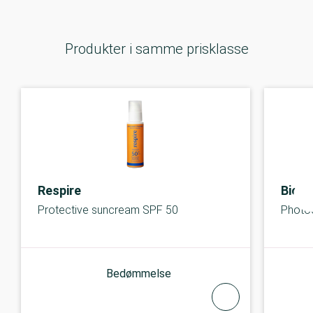
Produkter i samme prisklasse
Respire
Biod
Protective suncream SPF 50
Photo
Bedømmelse