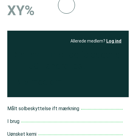
XY%
Allerede medlem?
Log ind
Se resultatet
og få adgang
til 150+ andre test
Bliv medlem
Målt solbeskyttelse ift mærkning
I brug
Uønsket kemi