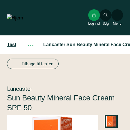
Gå
til
hovedindhold
Log ind
Søg
Menu
Test
···
Lancaster Sun Beauty Mineral Face Cr
Tilbage til testen
Lancaster
Sun Beauty Mineral Face Cream
SPF 50