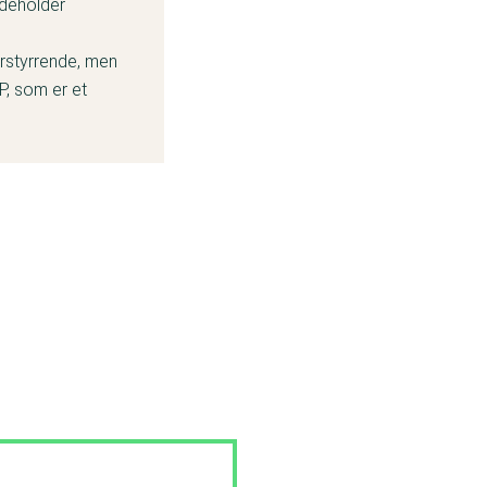
ndeholder
forstyrrende, men
P, som er et
 solcremerne,
elte