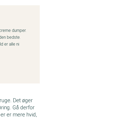
olcreme dumper.
den bedste.
d er alle ni
bruge. Det øger
ring. Gå derfor
der er mere hvid,