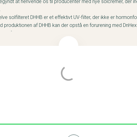
begyndt at henvende os til producenter med nye solcremer, der i
.
selve solfilteret DHHB er et effektivt UV-filter, der ikke er hormon
ed produktionen af DHHB kan der opstå en forurening med DnHex
nde ftalat.
omheder har oplyst et maksimalt forureningsniveau med DnHexP i
odt stykke under den kommende grænseværdi fastsat af EU. Enk
r ikke svaret.
uønsket kemi i solcreme