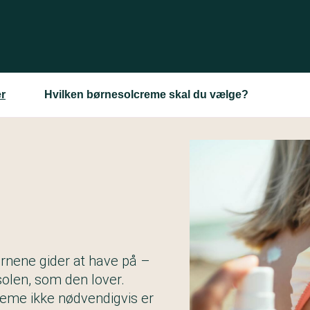
r
Hvilken børnesolcreme skal du vælge?
ørnene gider at have på –
solen, som den lover.
creme ikke nødvendigvis er