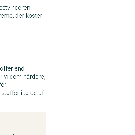
Testvinderen
reme, der koster
toffer end
r vi dem hårdere,
fer.
toffer i to ud af