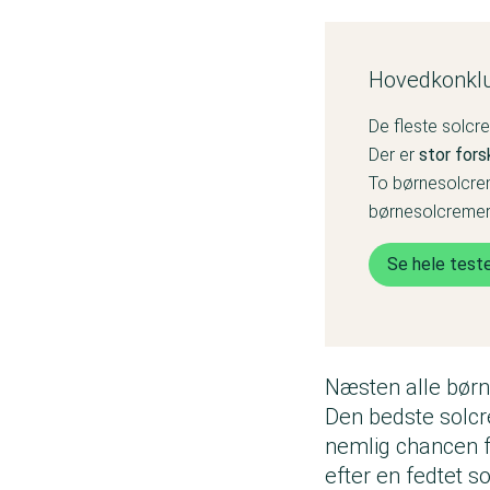
Hovedkonklu
De fleste solcre
Der er
stor fors
To børnesolcre
børnesolcremer 
Se hele test
Næsten alle børn
Den bedste solcre
nemlig chancen f
efter en fedtet s