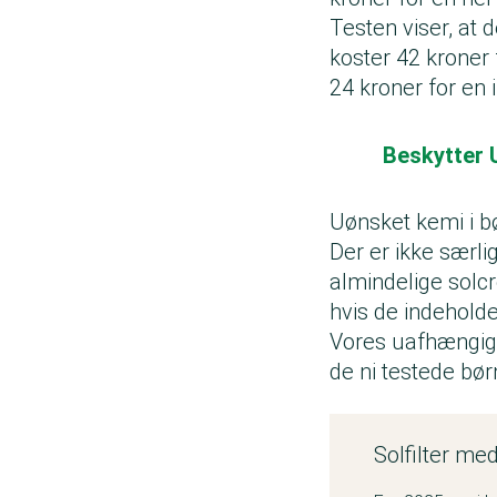
Testen viser, at 
koster 42 kroner 
24 kroner for en
Beskytter U
Uønsket kemi i 
Der er ikke særli
almindelige solc
hvis de indehold
Vores uafhængige 
de ni testede bø
Solfilter me