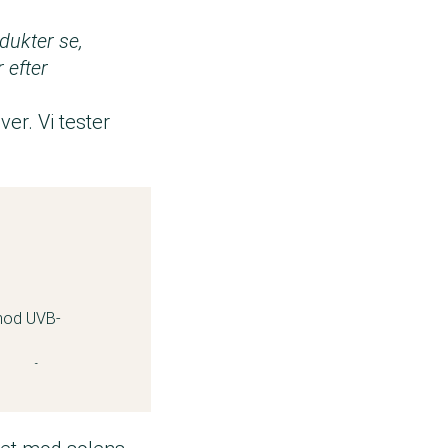
dukter se,
 efter
er. Vi tester
 mod UVB-
 UVA-faktoren
år solcremer som