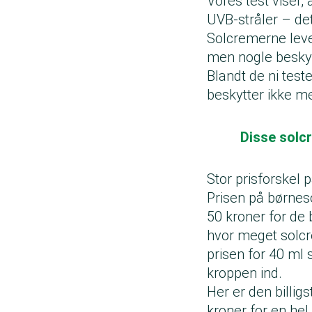
Vores test viser
UVA-strålerne
n
UVB-stråler – det 
UVB-strålerne
n
Solcremerne leve
solskoldninger.
Både UVA- og UV
men nogle besky
UVA- og UVB-str
Blandt de ni tes
UVC-stråler når
beskytter ikke m
Disse solc
Stor prisforskel
Prisen på børneso
50 kroner for de 
hvor meget solcre
prisen for 40 ml
kroppen ind.
Her er den billig
kroner for en he