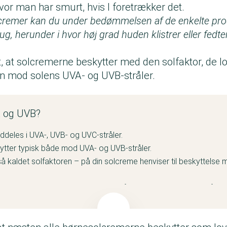
vor man har smurt, hvis I foretrækker det.
olcremer kan du under bedømmelsen af de enkelte pro
ug, herunder i hvor høj grad huden klistrer eller fedter
t, at solcremerne beskytter med den solfaktor, de lov
n mod solens UVA- og UVB-stråler.
 og UVB?
nddeles i UVA-, UVB- og UVC-stråler.
tter typisk både mod UVA- og UVB-stråler.
så kaldet solfaktoren – på din solcreme henviser til beskyttelse
olcremen viser, at solcremen også beskytter mod UVA-stråler.
um en tredjedel af den angivne SPF. I vores test af solcremer f
dhold af UVA-beskyttelse en bedre vurdering.