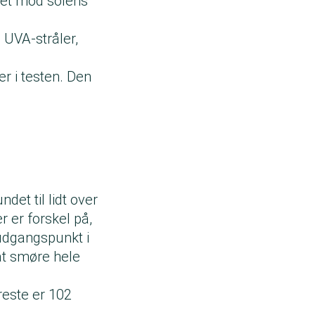
vet mod solens
 hud.
til
 UVA-stråler,
te mod både
r i testen. Den
et til lidt over
r er forskel på,
 udgangspunkt i
at smøre hele
reste er 102