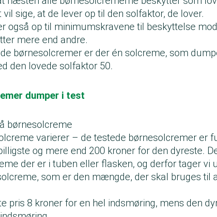
, at næsten alle børnesolcremerne beskytter som lo
år dybere ned i huden, og er med til at brune og også ælde vores
vil sige, at de lever op til den solfaktor, de lover.
år ikke så dybt ned i huden, men er de stråler, der giver anledning 
r også op til minimumskravene til beskyttelse mod
B-stråling kan forårsage kræft i huden. Solcremer skal beskyt
tter mere end andre.
åler.
tede børnesolcremer er der én solcreme, som dumpe
 ikke jorden – det beskytter ozonlaget os imod.
ed den lovede solfaktor 50.
remer dumper i test
 på børnesolcreme
lcreme varierer – de testede børnesolcremer er fund
billigste og mere end 200 kroner for den dyreste. De
me der er i tuben eller flasken, og derfor tager vi
 solcreme, som er den mængde, der skal bruges til 
ste pris 8 kroner for en hel indsmøring, mens den dy
l indsmøring.