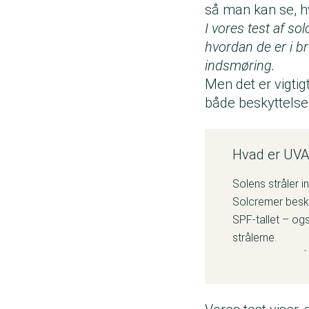
så man kan se, h
I vores test af s
hvordan de er i br
indsmøring.
Men det er vigtig
både beskyttelse
Hvad er UVA
Solens stråler i
Solcremer besky
SPF-tallet – og
strålerne.
UVA-mærket på s
skal være minim
har et højere in