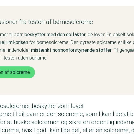
sioner fra testen af børnesolcreme
mer til børn
beskytter med den solfaktor
, de lover. En enkelt s
kel i ml-prisen
for børnesolcreme. Den dyreste solcreme er ikke 
mer indeholder
mistænkt hormonforstyrrende stoffer
. Til gengæl
i testen uden parfume.
en af solcreme
esolcremer beskytter som lovet
me til dit barn er den solcreme, som I kan lide at 
or at huske solcremen og sikre en ordentlig indsmø
olcreme, hvis I godt kan lide det, eller en solcreme, 