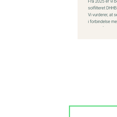
Fra 2025 er vi 
solfilteret DHHB
Vi vurderer, at 
i forbindelse m
hormonforstyrre
De fleste virks
som ligger et g
virksomheder ha
Læs mere om 