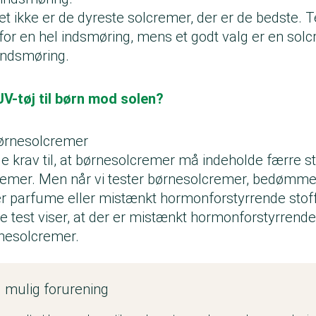
det ikke er de dyreste solcremer, der er de bedste. 
for en hel indsmøring, mens et godt valg er en solc
 indsmøring.
V-tøj til børn mod solen?
børnesolcremer
ge krav til, at børnesolcremer må indeholde færre s
remer. Men når vi tester børnesolcremer, bedømme
er parfume eller mistænkt hormonforstyrrende stof
test viser, at der er mistænkt hormonforstyrrende s
rnesolcremer.
d mulig forurening