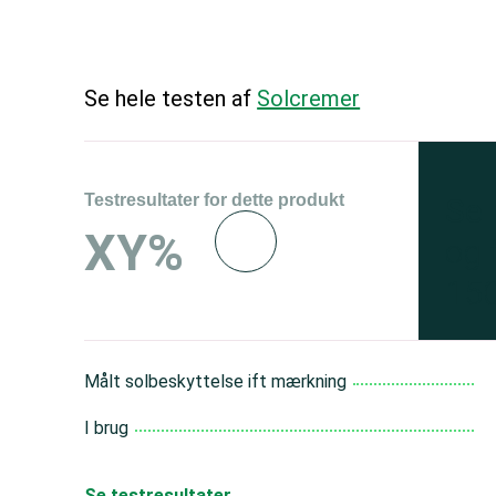
Se hele testen af
Solcremer
Testresultater for dette produkt
Se 
XY%
og 
150
Målt solbeskyttelse ift mærkning
I brug
Se testresultater