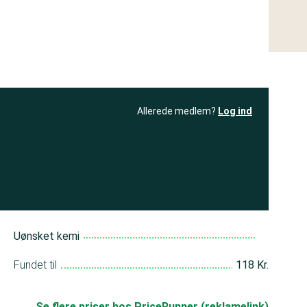
Allerede medlem?
Log ind
resultatet
Bliv medlem
få adgang til
+ andre test
Uønsket kemi
Fundet til
118 Kr.
Se flere priser hos PriceRunner (reklamelink)