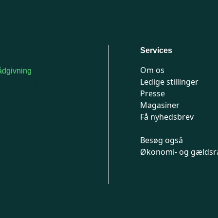
Services
Om os
dgivning
Ledige stillinger
or medlemmer: 7741
Presse
777
Magasiner
n-fredag 9-15
Få nyhedsbrev
Besøg også
Økonomi- og gældsr