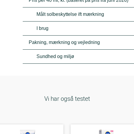
Pris per 40 ml, kr. (baseret på pris fra juni 2026)
Målt solbeskyttelse ift mærkning
I brug
Pakning, mærkning og vejledning
Sundhed og miljø
Vi har også testet