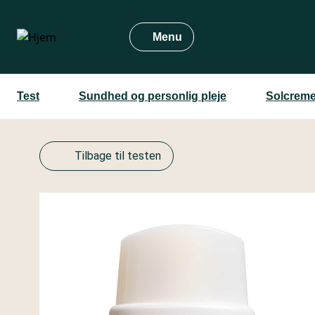
Gå
til
Menu
hovedindhold
Test
Sundhed og personlig pleje
Solcreme
Tilbage til testen