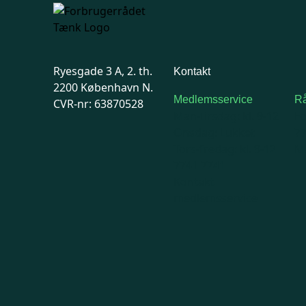
Ryesgade 3 A, 2. th.
Kontakt
2200 København N.
Medlemsservice
Rå
CVR-nr: 63870528
Man-tirsdag: kl. 9-12
F
Onsdag: Lukket
7
Tors-fredag: kl. 9-12
Ma
7741 7741
Kontakt
medlemsservice