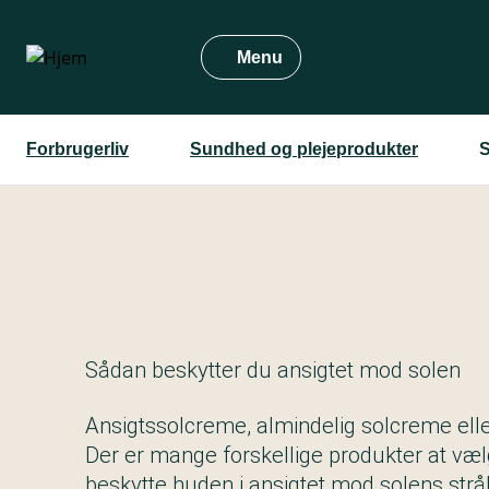
Gå
til
Menu
hovedindhold
Forbrugerliv
Sundhed og plejeprodukter
S
Sådan beskytter du ansigtet mod solen
Ansigtssolcreme, almindelig solcreme el
Der er mange forskellige produkter at væl
beskytte huden i ansigtet mod solens strål