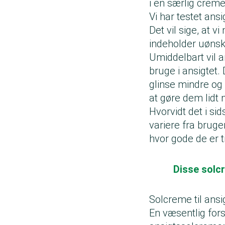
i en særlig creme 
Vi har testet a
Det vil sige, at 
indeholder uønsk
Umiddelbart vil 
bruge i ansigtet.
glinse mindre og
at gøre dem lidt 
Hvorvidt det i si
variere fra bruger
hvor gode de er ti
Disse solcr
Solcreme til ansi
En væsentlig for