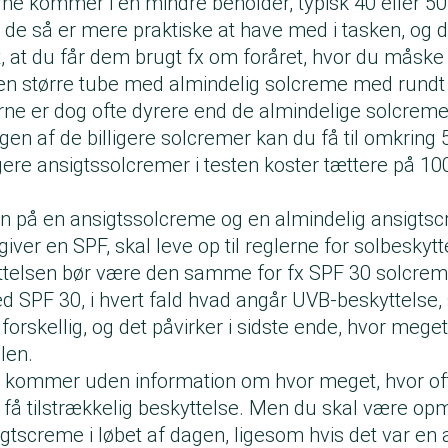
ne kommer i en mindre beholder, typisk 40 eller 50
i de så er mere praktiske at have med i tasken, og 
, at du får dem brugt fx om foråret, hvor du måske
en større tube med almindelig solcreme med rundt
ne er dog ofte dyrere end de almindelige solcremer
en af de billigere solcremer kan du få til omkring 
gere ansigtssolcremer i testen koster tættere på 10
en på en ansigtssolcreme og en almindelig ansig
iver en SPF, skal leve op til reglerne for solbeskyt
ttelsen bør være den samme for fx SPF 30 solcrem
 SPF 30, i hvert fald hvad angår UVB-beskyttelse, 
forskellig, og det påvirker i sidste ende, hvor meget
olen.
 kommer uden information om hvor meget, hvor of
t få tilstrækkelig beskyttelse. Men du skal være o
gtscreme i løbet af dagen, ligesom hvis det var en 