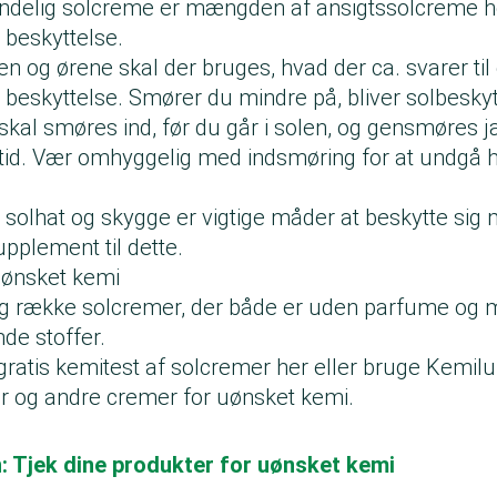
ndelig solcreme er mængden af ansigtssolcreme he
g beskyttelse.
ken og ørene skal der bruges, hvad der ca. svarer til
ig beskyttelse. Smører du mindre på, bliver solbesky
skal smøres ind, før du går i solen, og gensmøres jæ
 tid. Vær omhyggelig med indsmøring for at undgå 
, solhat og skygge er vigtige måder at beskytte sig
upplement til dette.
ønsket kemi
ng række solcremer, der både er uden parfume og 
de stoffer.
gratis kemitest
af solcremer her eller bruge Kemilup
r og andre cremer for uønsket kemi.
: Tjek dine produkter for uønsket kemi