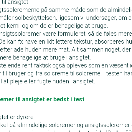
til ansigtet.
nsigtssolcremerne på samme måde som de almindeli
vi måler solbeskyttelsen, ligesom vi undersøger, om
et kemi, og om de er behagelige at bruge.
ansigtssolcremer være formuleret, så de føles mere
 De kan fx have en lidt lettere tekstur, absorberes hu
 efterlade huden mere mat. Alt sammen noget, der
mere behagelige at bruge i ansigtet.
dste ende rent faktisk også opleves som en væsentli
 til bruger og fra solcreme til solcreme. I testen har
l at pleje eller fugte huden i ansigtet.
emer til ansigtet er bedst i test
gtet er dyrere
skel på almindelige solcremer og ansigtssolcremer e