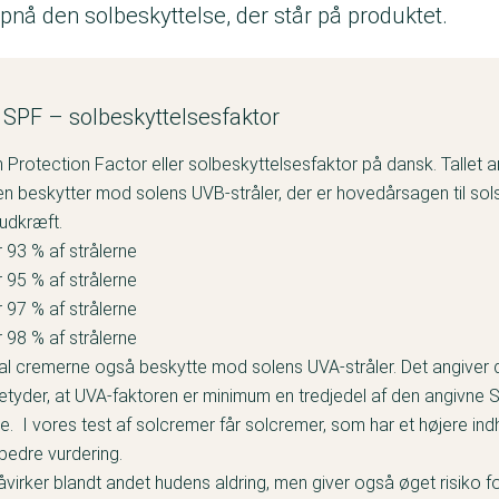
opnå den solbeskyttelse, der står på produktet.
 SPF – solbeskyttelsesfaktor
 Protection Factor eller solbeskyttelsesfaktor på dansk. Tallet a
 beskytter mod solens UVB-stråler, der er hovedårsagen til sol
hudkræft.
93 % af strålerne
95 % af strålerne
97 % af strålerne
98 % af strålerne
l cremerne også beskytte mod solens UVA-stråler. Det angiver de
etyder, at UVA-faktoren er minimum en tredjedel af den angivne S
e. I vores test af solcremer får solcremer, som har et højere ind
 bedre vurdering.
åvirker blandt andet hudens aldring, men giver også øget risiko f