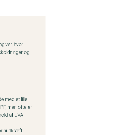
ngiver, hvor
skoldninger og
 med et lille
PF, men ofte er
hold af UVA-
or hudkræft.