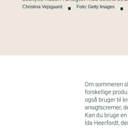
·
·
Christina Vejsgaard
Foto: Getty Images
Om sommeren ska
forskellige prod
også bruger til k
ansigtscremer, d
Kan du bruge en
Ida Heerfordt, de