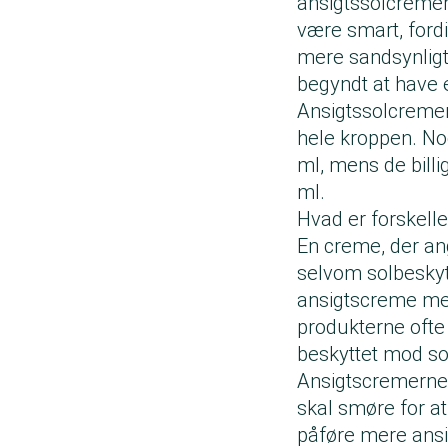
ansigtssolcremer
være smart, ford
mere sandsynligt
begyndt at have 
Ansigtssolcremer
hele kroppen. Nog
ml, mens de billi
ml.
Hvad er forskell
En creme, der ang
selvom solbesky
ansigtscreme med
produkterne ofte 
beskyttet mod s
Ansigtscremerne
skal smøre for a
påføre mere ansi