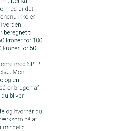
 ml. Det kan
dermed er det
 endnu ikke er
 i verden.
 beregnet til
50 kroner for 100
0 kroner for 50
tscreme med SPF?
telse. Men
e og en
så er brugen af
 du bliver
te og hvornår du
pmærksom på at
almindelig