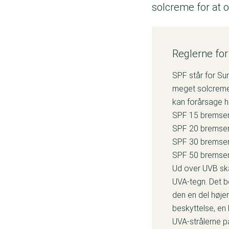
solcreme for at 
Reglerne for
SPF står for Sun
meget solcremen
kan forårsage 
SPF 15 bremser 
SPF 20 bremser 
SPF 30 bremser 
SPF 50 bremser 
Ud over UVB ska
UVA-tegn. Det b
den en del højer
beskyttelse, en
UVA-strålerne p