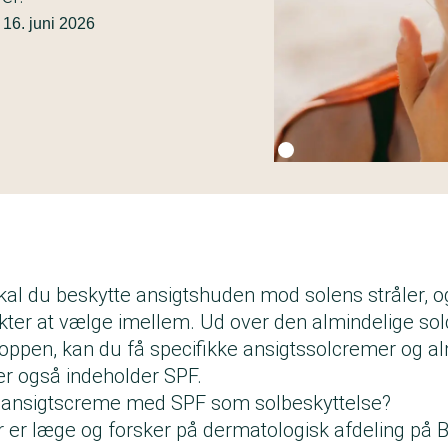
16. juni 2026
Fotokredit:
Getty Images
l du beskytte ansigtshuden mod solens stråler, o
ukter at vælge imellem. Ud over den almindelige s
roppen, kan du få specifikke ansigtssolcremer og a
er også indeholder SPF.
 ansigtscreme med SPF som solbeskyttelse?
r er læge og forsker på dermatologisk afdeling på 