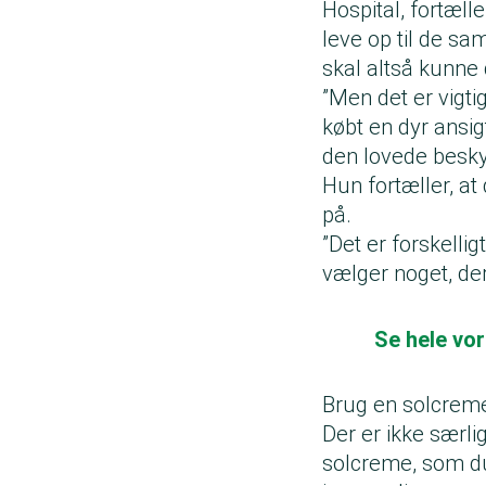
Hospital, fortæll
leve op til de s
skal altså kunn
”Men det er vigt
købt en dyr ansig
den lovede besky
Hun fortæller, at
på.
”Det er forskellig
vælger noget, der
Se hele vo
Brug en solcreme
Der er ikke særli
solcreme, som du 