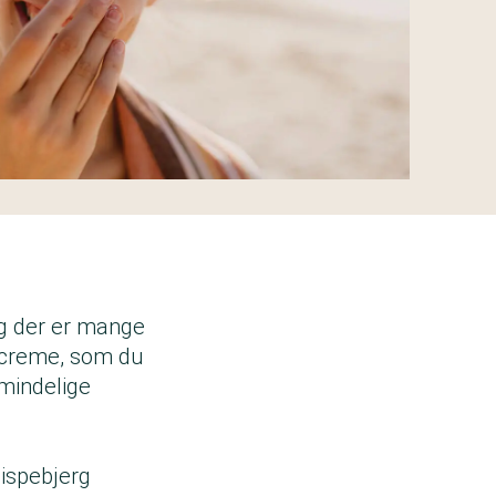
g der er mange
olcreme, som du
lmindelige
Bispebjerg