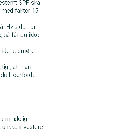
bestemt SPF, skal
 med faktor 15
å. Hvis du har
, så får du ikke
 lide at smøre
gtigt, at man
r Ida Heerfordt.
 almindelig
du ikke investere