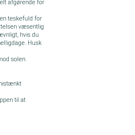
lt afgørende for
 en teskefuld for
ttelsen væsentlig
vnligt, hvis du
helligdage. Husk
 mod solen.
mistænkt
pen til at