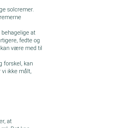
ge solcremer.
 cremerne
 behagelige at
rtigere, fedte og
 kan være med til
g forskel, kan
 vi ikke målt,
r, at