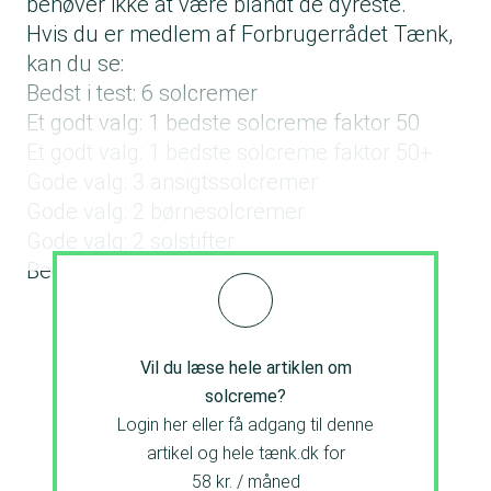
behøver ikke at være blandt de dyreste.
Hvis du er medlem af Forbrugerrådet Tænk,
kan du se:
Bedst i test: 6 solcremer
Et godt valg: 1 bedste solcreme faktor 50
Et godt valg: 1 bedste solcreme faktor 50+
Gode valg: 3 ansigtssolcremer
Gode valg: 2 børnesolcremer
Gode valg: 2 solstifter
Bedst i test: Her er testvinderne
Vil du læse hele artiklen om
solcreme?
Login her eller få adgang til denne
artikel og hele tænk.dk for
58 kr. / måned