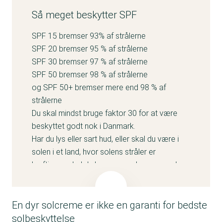
Så meget beskytter SPF
SPF 15 bremser 93% af strålerne
SPF 20 bremser 95 % af strålerne
SPF 30 bremser 97 % af strålerne
SPF 50 bremser 98 % af strålerne
og SPF 50+ bremser mere end 98 % af
strålerne
Du skal mindst bruge faktor 30 for at være
beskyttet godt nok i Danmark.
Har du lys eller sart hud, eller skal du være i
solen i et land, hvor solens stråler er
kraftigere, skal du bruge en solcreme med en
højere faktor.
Det er vigtigt, at du søger skygge, bruger
solhat og dækker dig til med tøj særligt i
En dyr solcreme er ikke en garanti for bedste
middagstimerne for ikke at få for meget sol i
solbeskyttelse