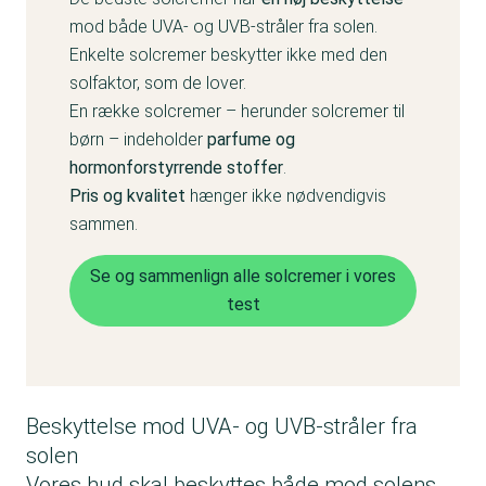
mod både UVA- og UVB-stråler fra solen.
Enkelte solcremer beskytter ikke med den
solfaktor, som de lover.
En række solcremer – herunder solcremer til
børn – indeholder
parfume og
hormonforstyrrende stoffer
.
Pris og kvalitet
hænger ikke nødvendigvis
sammen.
Se og sammenlign alle solcremer i vores
test
Beskyttelse mod UVA- og UVB-stråler fra
solen
Vores hud skal beskyttes både mod solens