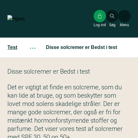
Gå
til
hovedindhold
Log ind
Søg
Menu
Test
···
Disse solcremer er Bedst i test
Disse solcremer er Bedst i test
Det er vigtigt at finde en solcreme, som du
kan lide at bruge, og som beskytter som
lovet mod solens skadelige stråler. Der er
mange gode solcremer, der også er fri for
mistænkt hormonforstyrrende stoffer og
parfume. Det viser vores test af solcremer
med SPF 30, 50 og 50+.