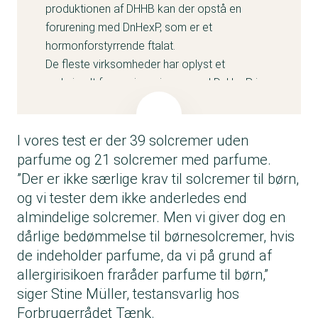
produktionen af DHHB kan der opstå en
forurening med DnHexP, som er et
hormonforstyrrende ftalat.
De fleste virksomheder har oplyst et
maksimalt forureningsniveau med DnHexP i
solcremerne, som ligger et godt stykke under
den kommende grænseværdi fastsat af EU.
Enkelte virksomheder har ikke svaret.
I vores test er der 39 solcremer uden
parfume og 21 solcremer med parfume.
Læs mere om uønsket kemi i solcreme
”Der er ikke særlige krav til solcremer til børn,
og vi tester dem ikke anderledes end
almindelige solcremer. Men vi giver dog en
dårlige bedømmelse til børnesolcremer, hvis
de indeholder parfume, da vi på grund af
allergirisikoen fraråder parfume til børn,”
siger Stine Müller, testansvarlig hos
Forbrugerrådet Tænk.