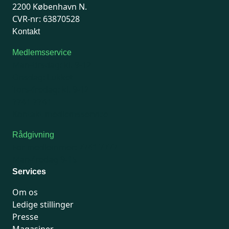
2200 København N.
CVR-nr: 63870528
Kontakt
Medlemsservice
Man-tirsdag: kl. 9-12
Onsdag: Lukket
Tors-fredag: kl. 9-12
7741 7741
Kontakt medlemsservice
Rådgivning
For medlemmer: 7741 7777
Man-fredag 9-15
Services
Om os
Ledige stillinger
Presse