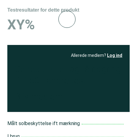
Testresultater for dette produkt
XY%
Allerede medlem?
Log ind
Se resultatet
og få adgang
til 150+ andre test
Bliv medlem
Målt solbeskyttelse ift mærkning
I brug