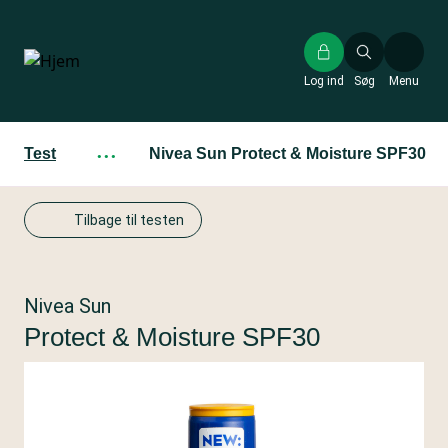
Gå
til
hovedindhold
Log ind
Søg
Menu
Test
···
Nivea Sun Protect & Moisture SPF30
Tilbage til testen
Nivea Sun
Protect & Moisture SPF30