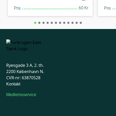
60 Kr.
Pris
Pris
Ryesgade 3 A, 2. th.
2200 København N.
CVR-nr: 63870528
Kontakt
Medlemsservice
Man-tirsdag: kl. 9-12
Onsdag: Lukket
Tors-fredag: kl. 9-12