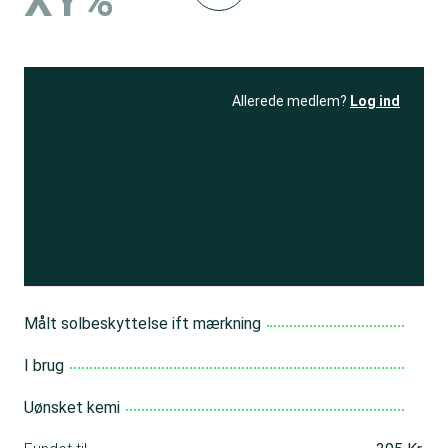
XY%
Allerede medlem?
Log ind
Se resultatet
og få adgang
til 150+ andre test
Bliv medlem
Målt solbeskyttelse ift mærkning
I brug
Uønsket kemi