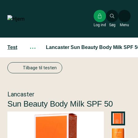
Gå
til
hovedindhold
Log ind
Søg
Menu
Test
···
Lancaster Sun Beauty Body Milk SPF 5
Tilbage til testen
Lancaster
Sun Beauty Body Milk SPF 50