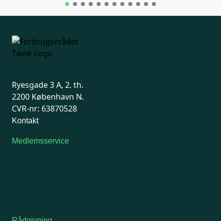
Ryesgade 3 A, 2. th.
2200 København N.
CVR-nr: 63870528
Kontakt
Medlemsservice
Man-tirsdag: kl. 9-12
Onsdag: Lukket
Tors-fredag: kl. 9-12
7741 7741
Kontakt medlemsservice
Rådgivning