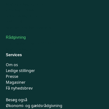
Man-tirsdag: kl. 9-12
Onsdag: Lukket
Tors-fredag: kl. 9-12
7741 7741
Kontakt medlemsservice
Rådgivning
For medlemmer: 7741 7777
Man-fredag 9-15
Services
Om os
Ledige stillinger
Presse
Magasiner
Få nyhedsbrev
Besøg også
Økonomi- og gældsrådgivning