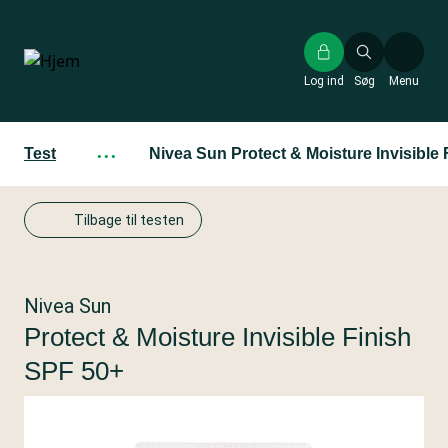
Gå
til
hovedindhold
Log ind
Søg
Menu
Test
···
Nivea Sun Protect & Moisture Invisible
Tilbage til testen
Nivea Sun
Protect & Moisture Invisible Finish
SPF 50+