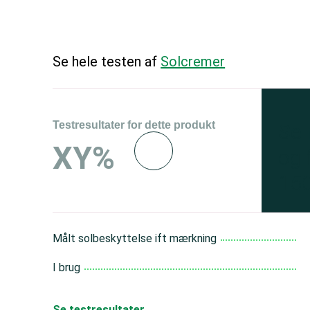
Se hele testen af
Solcremer
Testresultater for dette produkt
Se 
XY%
og 
150
Målt solbeskyttelse ift mærkning
I brug
Se testresultater