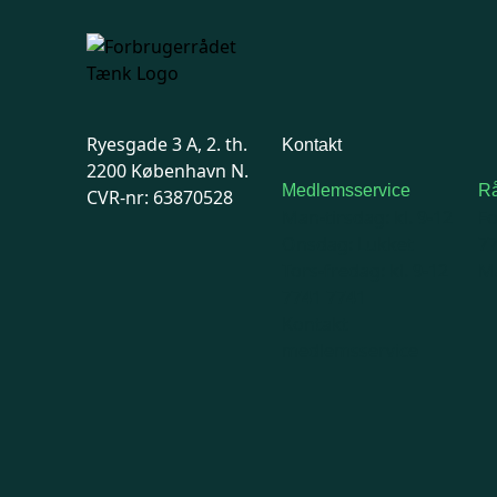
Ryesgade 3 A, 2. th.
Kontakt
2200 København N.
Medlemsservice
Rå
CVR-nr: 63870528
Man-tirsdag: kl. 9-12
F
Onsdag: Lukket
7
Tors-fredag: kl. 9-12
Ma
7741 7741
Kontakt
medlemsservice