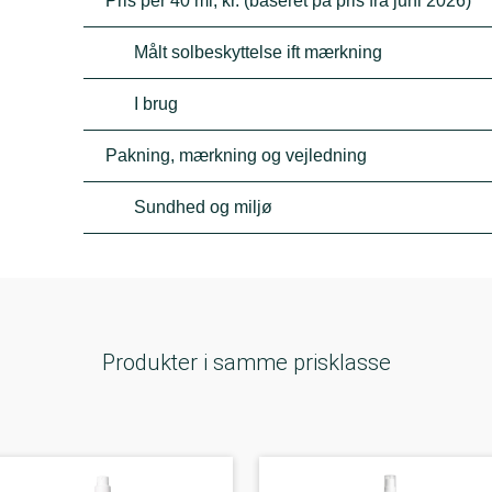
Pris per 40 ml, kr. (baseret på pris fra juni 2026)
Målt solbeskyttelse ift mærkning
I brug
Pakning, mærkning og vejledning
Sundhed og miljø
Produkter i samme prisklasse