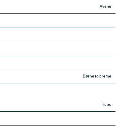
Avène
Børnesolcreme
Tube