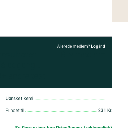
Allerede medlem?
Log ind
resultatet
Bliv medlem
få adgang til
+ andre test
Uønsket kemi
Fundet til
231 Kr.
Se flere priser hos PriceRunner (reklamelink)