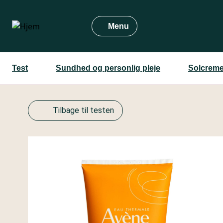
Gå
til
Menu
hovedindhold
Test
Sundhed og personlig pleje
Solcreme
Tilbage til testen