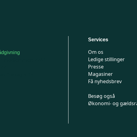
Services
Om os
dgivning
Ledige stillinger
or medlemmer: 7741
Presse
777
Magasiner
n-fredag 9-15
Få nyhedsbrev
Besøg også
Økonomi- og gældsr