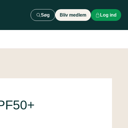
Søg
Bliv medlem
Log ind
SPF50+