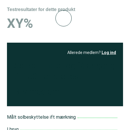
Testresultater for dette produkt
XY%
Allerede medlem?
Log ind
Se resultatet
og få adgang
til 150+ andre test
Bliv medlem
Målt solbeskyttelse ift mærkning
I brug