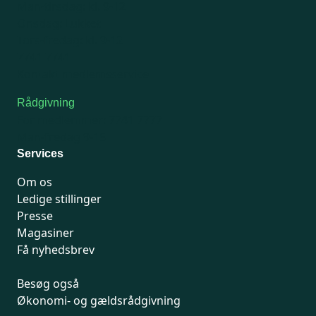
Man-tirsdag: kl. 9-12
Onsdag: Lukket
Tors-fredag: kl. 9-12
7741 7741
Kontakt medlemsservice
Rådgivning
For medlemmer: 7741 7777
Man-fredag 9-15
Services
Om os
Ledige stillinger
Presse
Magasiner
Få nyhedsbrev
Besøg også
Økonomi- og gældsrådgivning