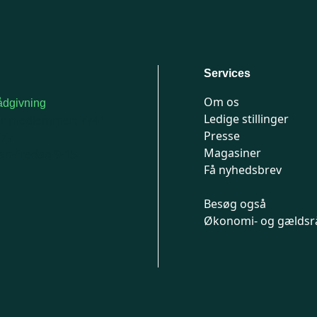
Services
Om os
dgivning
Ledige stillinger
or medlemmer: 7741
Presse
777
Magasiner
n-fredag 9-15
Få nyhedsbrev
Besøg også
Økonomi- og gældsr