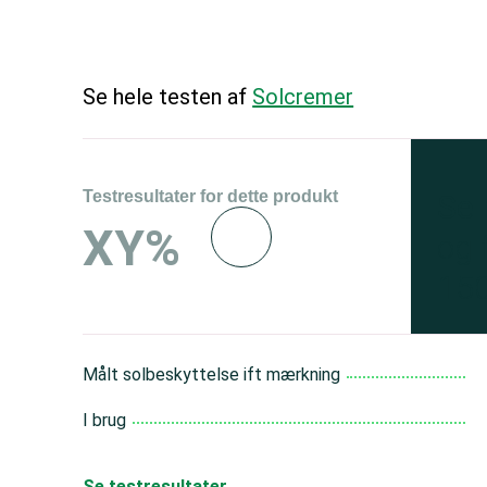
Se hele testen af
Solcremer
Testresultater for dette produkt
Se 
XY%
og 
150
Målt solbeskyttelse ift mærkning
I brug
Se testresultater