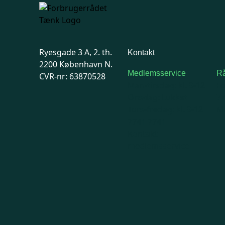
Ryesgade 3 A, 2. th.
Kontakt
2200 København N.
Medlemsservice
Rå
CVR-nr: 63870528
Man-tirsdag: kl. 9-12
F
Onsdag: Lukket
7
Tors-fredag: kl. 9-12
Ma
7741 7741
Kontakt
medlemsservice