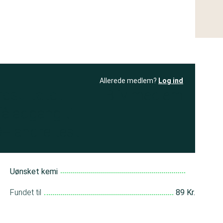
Allerede medlem?
Log ind
resultatet
Bliv medlem
få adgang til
+ andre test
Uønsket kemi
Fundet til
89 Kr.