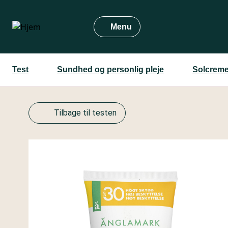
Gå
til
Menu
hovedindhold
Test
Sundhed og personlig pleje
Solcreme
Tilbage til testen