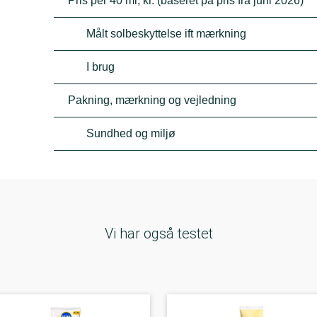
Pris per 40 ml, kr. (baseret på pris fra juni 2026)
Målt solbeskyttelse ift mærkning
I brug
Pakning, mærkning og vejledning
Sundhed og miljø
Vi har også testet