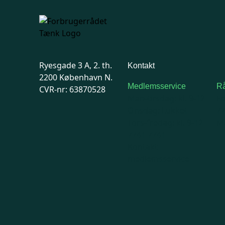
Ryesgade 3 A, 2. th.
Kontakt
2200 København N.
Medlemsservice
Rå
CVR-nr: 63870528
Man-tirsdag: kl. 9-12
F
Onsdag: Lukket
7
Tors-fredag: kl. 9-12
Ma
7741 7741
Kontakt
medlemsservice