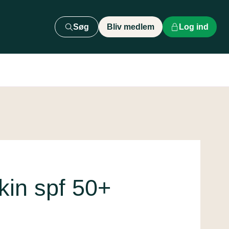
Søg
Bliv medlem
Log ind
kin spf 50+