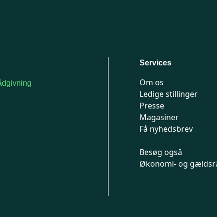
Services
Om os
dgivning
Ledige stillinger
or medlemmer: 7741
Presse
777
Magasiner
n-fredag 9-15
Få nyhedsbrev
Besøg også
Økonomi- og gældsr