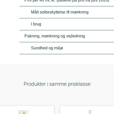
Pris per 40 ml, kr. (baseret på pris fra juni 2026)
Målt solbeskyttelse ift mærkning
I brug
Pakning, mærkning og vejledning
Sundhed og miljø
Produkter i samme prisklasse