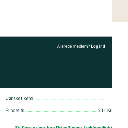
Allerede medlem?
Log ind
resultatet
Bliv medlem
få adgang til
+ andre test
Uønsket kemi
Fundet til
211 Kr.
Se flere priser hos PriceRunner (reklamelink)