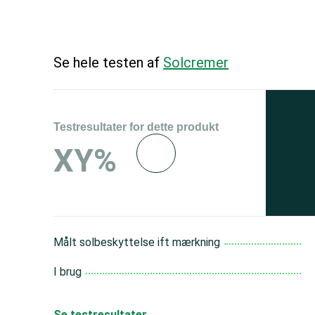
Se hele testen af
Solcremer
Testresultater for dette produkt
Se 
XY%
og 
150
Målt solbeskyttelse ift mærkning
I brug
Se testresultater