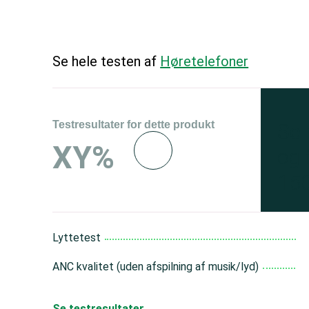
Se hele testen af
Høretelefoner
Testresultater for dette produkt
Se 
XY%
og 
150
Lyttetest
ANC kvalitet (uden afspilning af musik/lyd)
Se testresultater