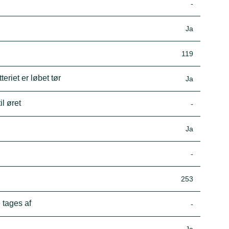
-
Ja
119
eriet er løbet tør
Ja
il øret
-
Ja
-
253
 tages af
-