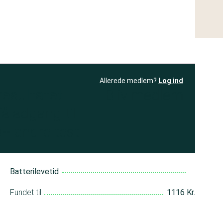
Allerede medlem?
Log ind
resultatet
Bliv medlem
få adgang til
+ andre test
Batterilevetid
Fundet til
1116 Kr.