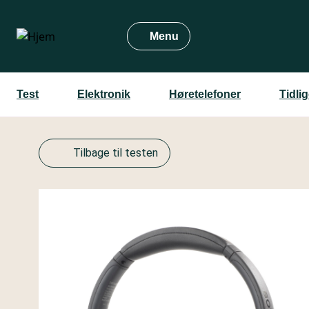
Gå
til
Menu
hovedindhold
Test
Elektronik
Høretelefoner
Tidli
Tilbage til testen