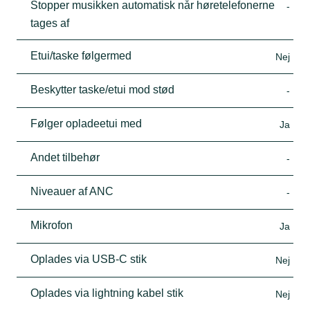
Stopper musikken automatisk når høretelefonerne
-
tages af
Etui/taske følgermed
Nej
Beskytter taske/etui mod stød
-
Følger opladeetui med
Ja
Andet tilbehør
-
Niveauer af ANC
-
Mikrofon
Ja
Oplades via USB-C stik
Nej
Oplades via lightning kabel stik
Nej