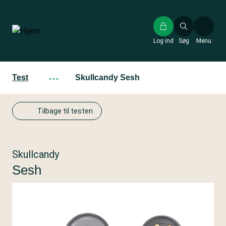
Gå
til
hovedindhold
Log ind
Søg
Menu
Test
···
Skullcandy Sesh
Tilbage til testen
Skullcandy
Sesh