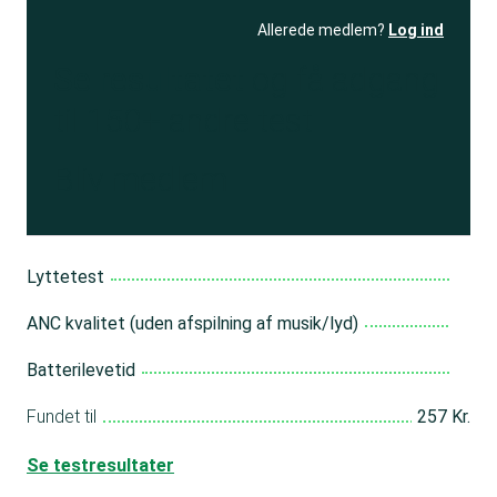
Allerede medlem?
Log ind
Se resultatet
og få adgang
til 150+ andre test
Bliv medlem
Lyttetest
ANC kvalitet (uden afspilning af musik/lyd)
Batterilevetid
Fundet til
257 Kr.
Se testresultater