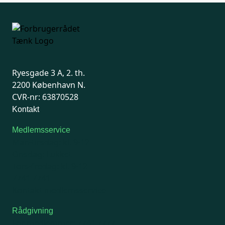
Ryesgade 3 A, 2. th.
2200 København N.
CVR-nr: 63870528
Kontakt
Medlemsservice
Man-tirsdag: kl. 9-12
Onsdag: Lukket
Tors-fredag: kl. 9-12
7741 7741
Kontakt medlemsservice
Rådgivning
For medlemmer: 7741 7777