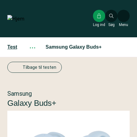
Gå
til
hovedindhold
Log ind
Søg
Menu
Test
···
Samsung Galaxy Buds+
Tilbage til testen
Samsung
Galaxy Buds+