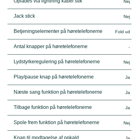
Oplades via lightning kabel stik
Nej
Jack stick
Nej
Betjeningselementer på høretelefonerne
Fold ud
Antal knapper på høretelefonerne
-
Lydstyrkeregulering på høretelefonerne
Nej
Play/pause knap på høretelefonerne
Ja
Næste sang funktion på høretelefonerne
Ja
Tilbage funktion på høretelefonerne
Ja
Spole frem funktion på høretelefonerne
Nej
Knap til modtagelse af opkald
Ja