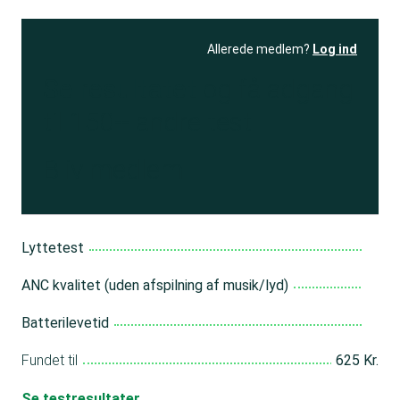
Allerede medlem?
Log ind
Se resultatet
og få adgang
til 150+ andre test
Bliv medlem
Lyttetest
ANC kvalitet (uden afspilning af musik/lyd)
Batterilevetid
Fundet til
625 Kr.
Se testresultater