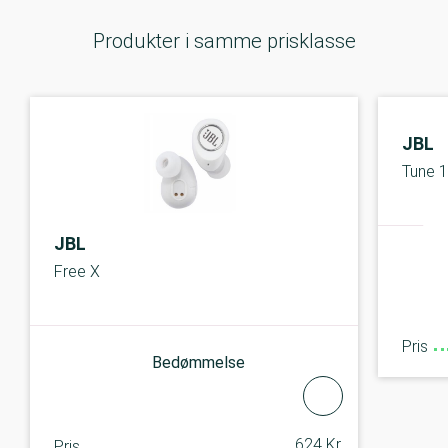
Produkter i samme prisklasse
JBL
Tune 
JBL
Free X
Pris
Bedømmelse
624 Kr.
Pris