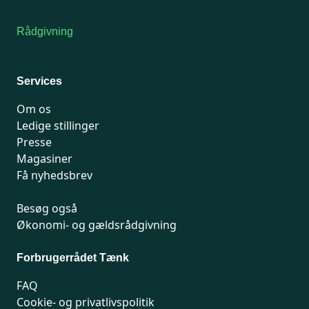
Kontakt medlemsservice
Rådgivning
For medlemmer: 7741 7777
Man-fredag 9-15
Services
Om os
Ledige stillinger
Presse
Magasiner
Få nyhedsbrev
Besøg også
Økonomi- og gældsrådgivning
Forbrugerrådet Tænk
FAQ
Cookie- og privatlivspolitik