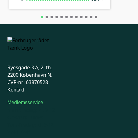
Ryesgade 3 A, 2. th.
2200 København N.
CVR-nr: 63870528
Kontakt
Medlemsservice
Man-tirsdag: kl. 9-12
Onsdag: Lukket
Tors-fredag: kl. 9-12
7741 7741