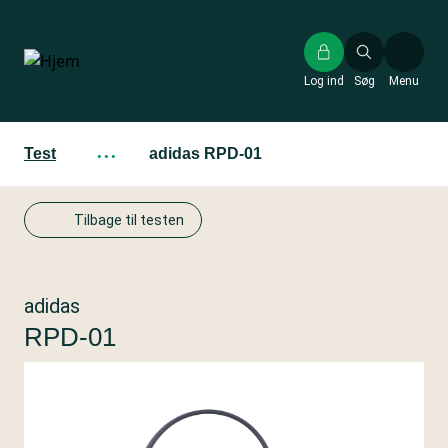
Gå
til
hovedindhold
Log ind
Søg
Menu
Test
···
adidas RPD-01
Tilbage til testen
adidas
RPD-01