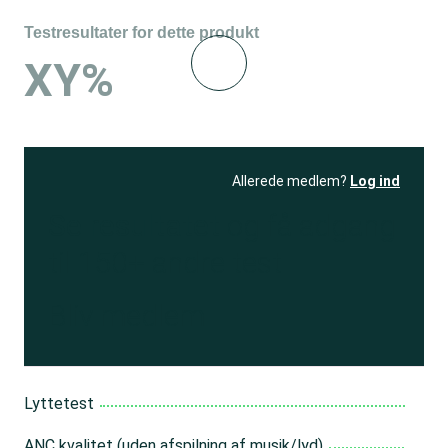
Testresultater for dette produkt
XY%
Allerede medlem?
Log ind
Se resultatet
og få adgang
til 150+ andre test
Bliv medlem
Lyttetest
ANC kvalitet (uden afspilning af musik/lyd)