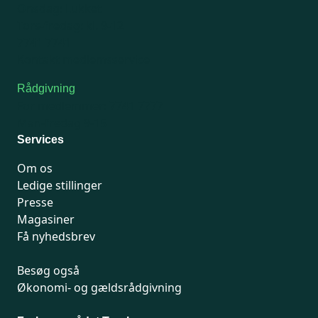
Onsdag: Lukket
Tors-fredag: kl. 9-12
7741 7741
Kontakt medlemsservice
Rådgivning
For medlemmer: 7741 7777
Man-fredag 9-15
Services
Om os
Ledige stillinger
Presse
Magasiner
Få nyhedsbrev
Besøg også
Økonomi- og gældsrådgivning