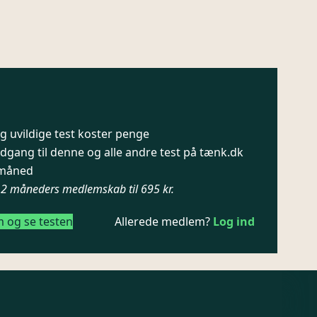
 uvildige test koster penge
dgang til denne og alle andre test på tænk.dk
/ måned
12 måneders medlemskab til 695 kr.
m og se testen
Allerede medlem?
Log ind