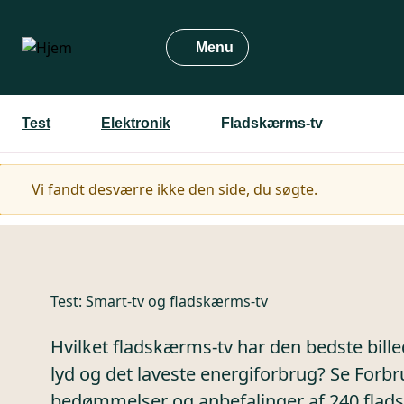
Gå
til
Menu
hovedindhold
Test
Elektronik
Fladskærms-tv
Advarselsmeddelelse
Vi fandt desværre ikke den side, du søgte.
Test:
Smart-tv og fladskærms-tv
Hvilket fladskærms-tv har den bedste bille
lyd og det laveste energiforbrug? Se For
bedømmelser og anbefalinger af 240 flad