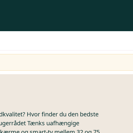
dkvalitet? Hvor finder du den bedste
brugerrådet Tænks uafhængige
skærme og smart-tv mellem 32 og 75