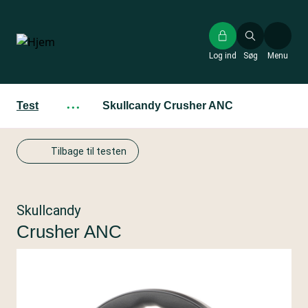
Gå
til
hovedindhold
Log ind
Søg
Menu
Test
···
Skullcandy Crusher ANC
Tilbage til testen
Skullcandy
Crusher ANC