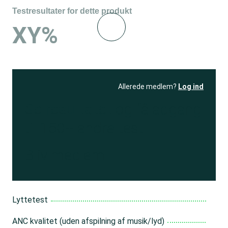
Testresultater for dette produkt
XY%
Allerede medlem?
Log ind
Se resultatet
og få adgang
til 150+ andre test
Bliv medlem
Lyttetest
ANC kvalitet (uden afspilning af musik/lyd)