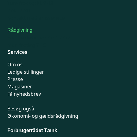
Tors-fredag: kl. 9-12
7741 7741
Kontakt medlemsservice
Rådgivning
For medlemmer: 7741 7777
Man-fredag 9-15
Services
Om os
Ledige stillinger
Presse
Magasiner
Få nyhedsbrev
Besøg også
Økonomi- og gældsrådgivning
Forbrugerrådet Tænk