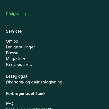
Kontakt medlemsservice
Rådgivning
For medlemmer: 7741 7777
Man-fredag 9-15
Services
Om os
Ledige stillinger
Presse
Magasiner
Få nyhedsbrev
Besøg også
Økonomi- og gældsrådgivning
Forbrugerrådet Tænk
FAQ