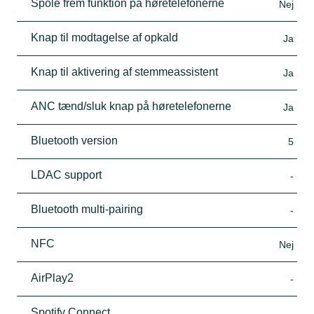
Spole frem funktion på høretelefonerne
Nej
Knap til modtagelse af opkald
Ja
Knap til aktivering af stemmeassistent
Ja
ANC tænd/sluk knap på høretelefonerne
Ja
Bluetooth version
5
LDAC support
-
Bluetooth multi-pairing
-
NFC
Nej
AirPlay2
-
Spotify Connect
-