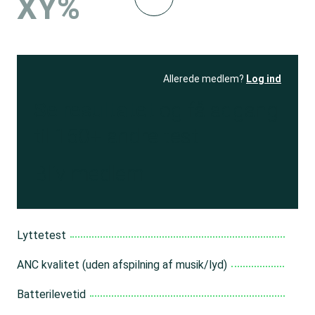
XY%
Allerede medlem?
Log ind
Se resultatet
og få adgang
til 150+ andre test
Bliv medlem
Lyttetest
ANC kvalitet (uden afspilning af musik/lyd)
Batterilevetid