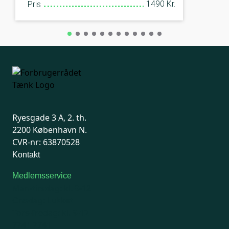
1490 Kr.
Pris
Ryesgade 3 A, 2. th.
2200 København N.
CVR-nr: 63870528
Kontakt
Medlemsservice
Man-tirsdag: kl. 9-12
Onsdag: Lukket
Tors-fredag: kl. 9-12
7741 7741