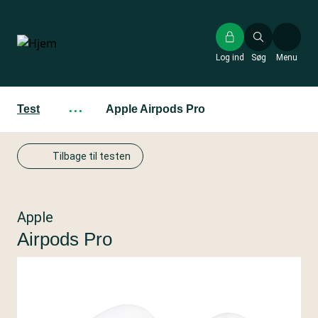
Gå
til
hovedindhold
Log ind
Søg
Menu
Test
···
Apple Airpods Pro
Tilbage til testen
Apple
Airpods Pro